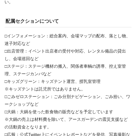
い。
配属セクションについて
□インフォメーション：総合案内、会場マップの配布、落とし物、
迷子対応など
□出店管理：イベント出店者の受付や対応、レンタル備品の貸出
し、会場巡回など
□ステージ：ステージ機材の搬入、関係者車輌の誘導、控え室管
理、ステージカンパなど
□キッズグリーン：キッズテント運営、授乳室管理
※キッズテントは託児所ではありません。
□ごみゼロステーション：ごみ分別ナビゲーション、ごみ拾い、ワ
ークショップなど
□大鍋：大鍋を使った飲食物の販売などを予定しています
※大鍋の売上は材料費を除いて、アースガーデンの震災支援など
の活動資金となります。
□広報：公式Twitter上にイベントレポートなどを発信、写真撮影な