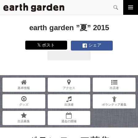
検
索
コ
メイン
ン
メニュ
テ
earth garden ”夏” 2015
ー
ン
ツ
へ
𝕏 ポスト
シェア
ス
キ
ッ
プ
基本情報
アクセス
出店者
グッズ
出演者
ボランティア募集
出店募集
過去の開催