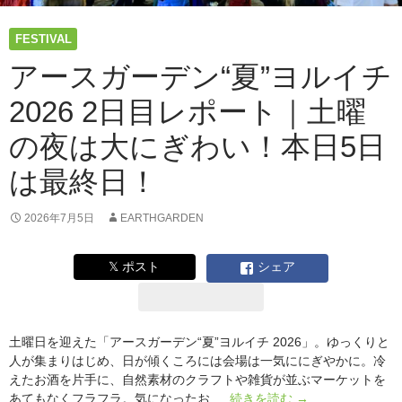
ー
ト
FESTIVAL
｜
3
アースガーデン“夏”ヨルイチ
日
2026 2日目レポート｜土曜
間
の
の夜は大にぎわい！本日5日
夏
祭
は最終日！
り、
大
団
2026年7月5日
EARTHGARDEN
円。
次
𝕏 ポスト
シェア
は
10
月
の
土曜日を迎えた「アースガーデン“夏”ヨルイチ 2026」。ゆっくりと
代々
人が集まりはじめ、日が傾くころには会場は一気ににぎやかに。冷
木
えたお酒を片手に、自然素材のクラフトや雑貨が並ぶマーケットを
で
ア
あてもなくフラフラ。気になったお …
続きを読む
→