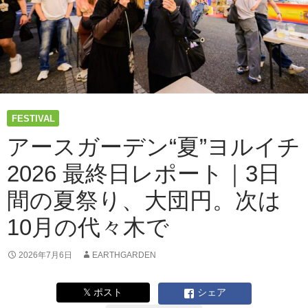
24
日・
25
日！
出
店
募
集
FESTIVAL
も
ス
アースガーデン“夏”ヨルイチ
タ
2026 最終日レポート｜3日
ー
ト！
間の夏祭り、大団円。次は
10月の代々木で
2026年7月6日
EARTHGARDEN
𝕏 ポスト
シェア