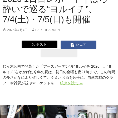
夜
酔いで巡る“ヨルイチ”、
は
大
7/4(土)・7/5(日)も開催
に
ぎ
わ
2026年7月4日
EARTHGARDEN
い！
本
𝕏 ポスト
シェア
日
5
日
は
代々木公園で開幕した「アースガーデン“夏”ヨルイチ 2026」。“ヨ
最
ルイチ”をかかげた今年の夏は、初日の金曜も夜21時まで。この時間
終
の長さがなにより嬉しくて、冷えたお酒を片手に、自然素材のクラ
日！
ア
フトや雑貨が並ぶマーケットを …
続きを読む
→
ー
ス
ガ
ー
デ
ン“夏”ヨ