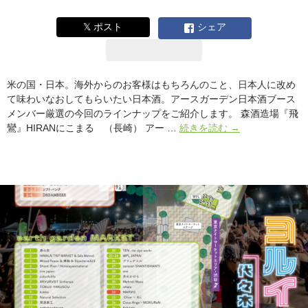
チ”、
7/4(土)・
𝕏 ポスト
シェア
7/5(日)
も
開
催
米の国・日本。海外からのお客様はもちろんのこと、日本人に改め
て味わいなおしてもらいたい日本酒。アースガーデン日本酒ブース
メンバー厳選の今回のラインナップをご紹介します。 森酒造場『飛
み
鸞』HIRANにこまる （長崎） アー …
続きを読む
→
ん
な
に
味
わ
っ
て
ほ
し
い
日
本