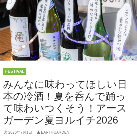
ル
イ
チ
2026
1
日
目
レ
ポ
ー
ト
FESTIVAL
｜
ほ
みんなに味わってほしい日
ろ
本の冷酒！夏を呑んで踊っ
酔
い
て味わいつくそう！アース
で
巡
ガーデン夏ヨルイチ2026
る“ヨ
ル
イ
2026年7月1日
EARTHGARDEN