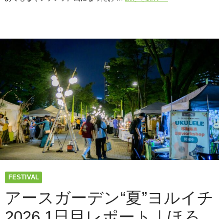
ー
ス
ガ
ー
デ
ン“夏”ヨ
ル
イ
チ
2026
2
日
目
レ
ポ
ー
ト
FESTIVAL
｜
土
アースガーデン“夏”ヨルイチ
曜
2026 1日目レポート｜ほろ
の