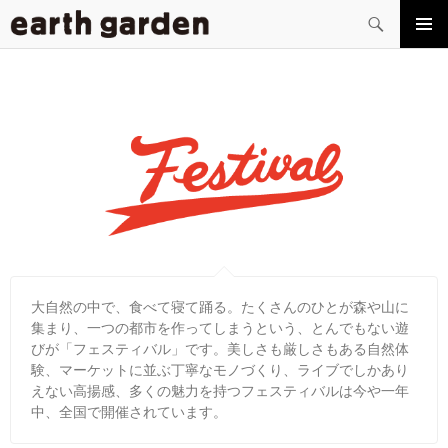
検
索
コ
メイン
ン
メニュ
テ
ー
ン
ツ
へ
ス
キ
ッ
プ
大自然の中で、食べて寝て踊る。たくさんのひとが森や山に
集まり、一つの都市を作ってしまうという、とんでもない遊
びが「フェスティバル」です。美しさも厳しさもある自然体
験、マーケットに並ぶ丁寧なモノづくり、ライブでしかあり
えない高揚感、多くの魅力を持つフェスティバルは今や一年
中、全国で開催されています。