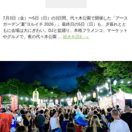
7月3日（金）〜5日（日）の3日間、代々木公園で開催した「アース
ガーデン“夏”ヨルイチ 2026」。最終日の5日（日）も、夕暮れとと
もに会場は大にぎわい。DJと盆踊り、本格フラメンコ、マーケット
ア
やグルメで、夜の代々木公園 …
続きを読む
→
ー
ス
ガ
ー
デ
ン“夏”ヨ
ル
イ
チ
2026
最
終
日
レ
ポ