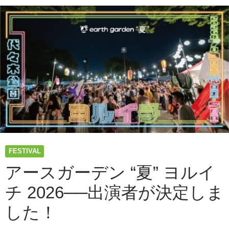
サ
イ
ズ
の
本
格
RC
カ
ー
「WPL
JAPAN」
の
特
設
FESTIVAL
ク
ロ
アースガーデン “夏” ヨルイ
ー
チ 2026──出演者が決定しま
ラ
ー
した！
コ
ー