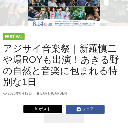
2026──
出
演
者
が
決
FESTIVAL
定
し
アジサイ音楽祭｜新羅慎二
ま
や環ROYも出演！あきる野
し
た！
の自然と音楽に包まれる特
別な1日
2026年6月12日
EARTHGARDEN
𝕏 ポスト
シェア