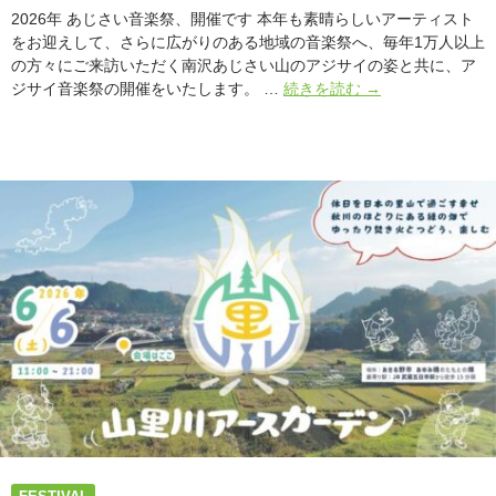
2026年 あじさい音楽祭、開催です 本年も素晴らしいアーティスト
をお迎えして、さらに広がりのある地域の音楽祭へ、毎年1万人以上
の方々にご来訪いただく南沢あじさい山のアジサイの姿と共に、ア
ア
ジサイ音楽祭の開催をいたします。 …
続きを読む
→
ジ
サ
イ
音
楽
祭
｜
新
羅
慎
二
や
環
ROY
も
出
演！