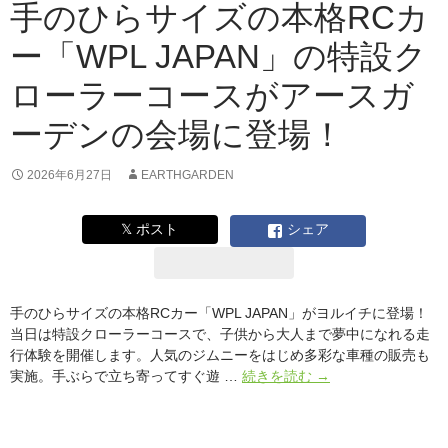
ー
手のひらサイズの本格RCカ
ス
ー「WPL JAPAN」の特設ク
ガ
ー
ローラーコースがアースガ
デ
ン
ーデンの会場に登場！
“夏”
ヨ
ル
2026年6月27日
EARTHGARDEN
イ
チ
𝕏 ポスト
シェア
2026
手のひらサイズの本格RCカー「WPL JAPAN」がヨルイチに登場！
当日は特設クローラーコースで、子供から大人まで夢中になれる走
行体験を開催します。人気のジムニーをはじめ多彩な車種の販売も
手
実施。手ぶらで立ち寄ってすぐ遊 …
続きを読む
→
の
ひ
ら