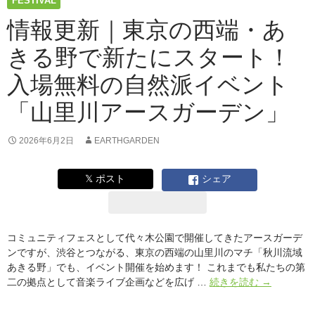
FESTIVAL
あ
き
情報更新｜東京の西端・あ
る
きる野で新たにスタート！
野
の
入場無料の自然派イベント
自
然
「山里川アースガーデン」
と
音
楽
2026年6月2日
EARTHGARDEN
に
包
𝕏 ポスト
シェア
ま
れ
る
特
コミュニティフェスとして代々木公園で開催してきたアースガーデ
別
ンですが、渋谷とつながる、東京の西端の山里川のマチ「秋川流域
な
あきる野」でも、イベント開催を始めます！ これまでも私たちの第
1
情
二の拠点として音楽ライブ企画などを広げ …
続きを読む
→
日
報
更