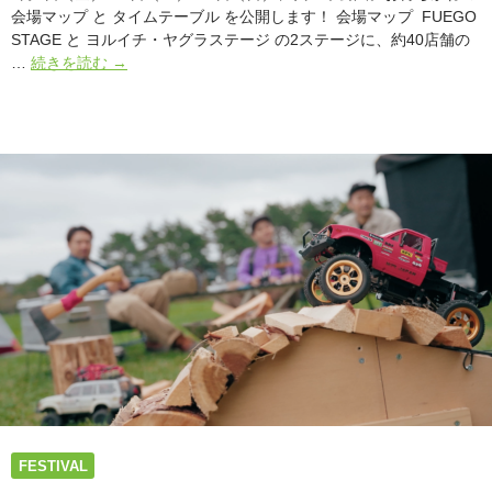
ガ
会場マップ と タイムテーブル を公開します！ 会場マップ FUEGO
ー
STAGE と ヨルイチ・ヤグラステージ の2ステージに、約40店舗の
デ
【発
…
続きを読む
→
ン
表】
夏
会
ヨ
場
ル
マ
イ
ッ
チ
プ
2026
＆
タ
イ
ム
テ
ー
ブ
ル
公
開！
｜
FESTIVAL
ア