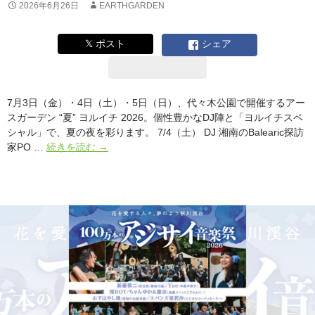
ス
2026年6月26日
EARTHGARDEN
が
ア
𝕏 ポスト
シェア
ー
ス
ガ
ー
7月3日（金）・4日（土）・5日（日）、代々木公園で開催するアー
デ
スガーデン “夏” ヨルイチ 2026。個性豊かなDJ陣と「ヨルイチスペ
ン
シャル」で、夏の夜を彩ります。 7/4（土） DJ 湘南のBalearic探訪
の
ア
家PO …
続きを読む
→
会
ー
場
ス
に
ガ
登
ー
場！
デ
ン
“夏”
ヨ
ル
イ
チ