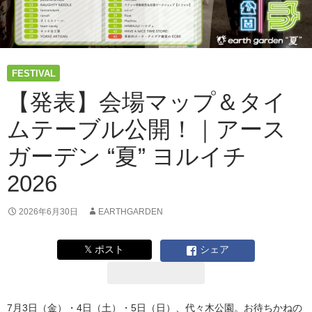
の
冷
酒！
夏
を
FESTIVAL
呑
ん
【発表】会場マップ＆タイ
で
ムテーブル公開！｜アース
踊
っ
ガーデン “夏” ヨルイチ
て
味
2026
わ
い
つ
2026年6月30日
EARTHGARDEN
く
そ
𝕏 ポスト
シェア
う！
ア
ー
ス
7月3日（金）・4日（土）・5日（日）、代々木公園。お待ちかねの