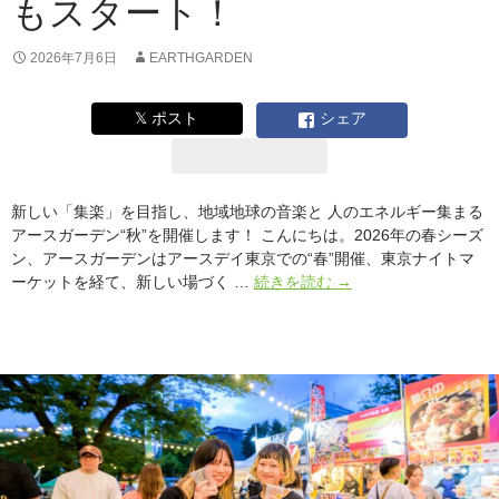
もスタート！
2026年7月6日
EARTHGARDEN
𝕏 ポスト
シェア
新しい「集楽」を目指し、地域地球の音楽と 人のエネルギー集まる
アースガーデン“秋”を開催します！ こんにちは。2026年の春シーズ
ン、アースガーデンはアースデイ東京での“春”開催、東京ナイトマ
ア
ーケットを経て、新しい場づく …
続きを読む
→
ー
ス
ガ
ー
デ
ン”秋”2026
は
10
月