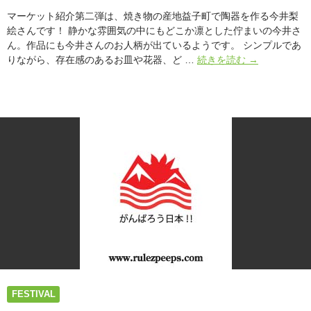
ラ
マーケット紹介第二弾は、焼き物の産地益子町で陶器を作る今井梨
フ
絵さんです！ 静かな雰囲気の中にもどこか凛とした佇まいの今井さ
ト
ん。作品にも今井さんのお人柄が出ているようです。 シンプルであ
工
ア
りながら、存在感のあるお皿や花器、ど …
続きを読む
→
房
ー
La
ス
Mano】
ガ
ー
デ
ン“春”
in
ア
ー
ス
デ
イ
東
京
マ
ー
FESTIVAL
ケ