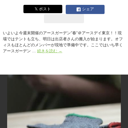
谷】
賛
𝕏 ポスト
シェア
同
人
に
坂
いよいよ今週末開催のアースガーデン”春”＠アースデイ東京！！現
本
場ではテントも立ち、明日は出店者さんの搬入が始まります。オフ
龍
ィスもほとんどのメンバーが現地で準備中です。ここではいち早く
一
◇4/23-
アースガーデン …
続きを読む
→
さ
24@
ん
代々
な
木
ど
公
も
園
参
◇
加
ア
「今
ー
こ
ス
そ、
ガ
自
ー
然
デ
エ