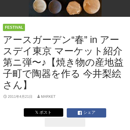
ケ
ッ
ト
紹
FESTIVAL
介
第
アースガーデン“春” in アー
三
弾〜
スデイ東京 マーケット紹介
♪【藍
と
第ニ弾〜♪【焼き物の産地益
草
木
子町で陶器を作る 今井梨絵
で
さん】
染
め
た
2011年4月21日
MARKET
鯉
の
𝕏 ポスト
シェア
ぼ
り
ク