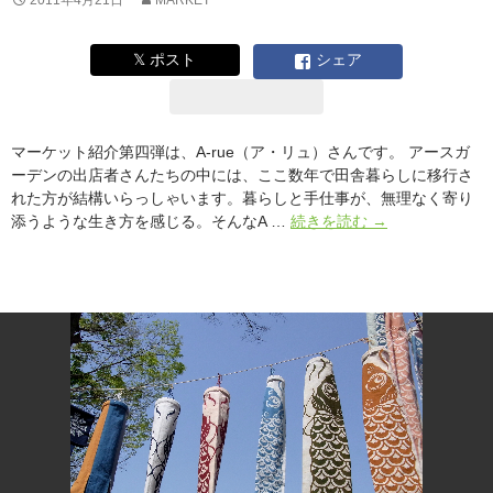
2011年4月21日
MARKET
𝕏 ポスト
シェア
マーケット紹介第四弾は、A-rue（ア・リュ）さんです。 アースガ
ーデンの出店者さんたちの中には、ここ数年で田舎暮らしに移行さ
れた方が結構いらっしゃいます。暮らしと手仕事が、無理なく寄り
ア
添うような生き方を感じる。そんなA …
続きを読む
→
ー
ス
ガ
ー
デ
ン“春”
in
ア
ー
ス
デ