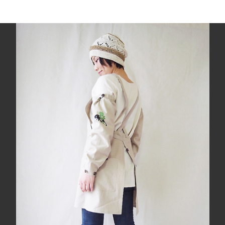
京
@
代々
木
公
園