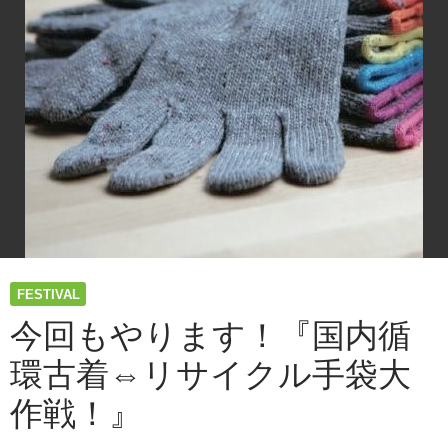
ン“春”会
ネ
場
ル
マ
ギ
ッ
ー
プ
の
♪♪♪
未
来
へ
！！」
FESTIVAL
今回もやります！『国内循
環古着⇔リサイクル手袋大
作戦！』