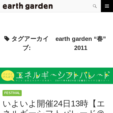
検
索
コ
メイン
ン
メニュ
テ
ー
ン
ツ
へ
タグアーカイ
earth garden “春”
ス
ブ:
2011
キ
ッ
プ
FESTIVAL
いよいよ開催24日13時【エ