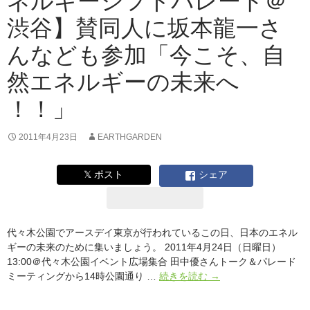
ネルギーシフトパレード＠
渋谷】賛同人に坂本龍一さ
んなども参加「今こそ、自
然エネルギーの未来へ
！！」
2011年4月23日
EARTHGARDEN
𝕏 ポスト
シェア
代々木公園でアースデイ東京が行われているこの日、日本のエネル
ギーの未来のために集いましょう。 2011年4月24日（日曜日）
13:00＠代々木公園イベント広場集合 田中優さんトーク＆パレード
い
ミーティングから14時公園通り …
続きを読む
→
よ
い