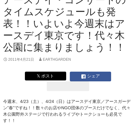
着
タイムスケジュールも発
⇔
リ
表！！いよいよ今週末はア
サ
イ
ースデイ東京です！代々木
ク
ル
公園に集まりましょう！！
手
袋
2011年4月21日
EARTHGARDEN
大
作
戦！』
𝕏 ポスト
シェア
今週末、4/23（土）、4/24（日）はアースデイ東京／アースガーデ
ン”春”ですね！！数々のお店やNGO団体のブースだけでなく、代々
木公園野外ステージで行われるライブやトークショーも必見で
す！！