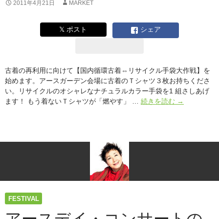
2011年4月21日
MARKET
𝕏 ポスト
シェア
古着の再利用に向けて【国内循環古着⇔リサイクル手袋大作戦】を
始めます。アースガーデン会場に古着のＴシャツ３枚お持ちくださ
い。リサイクルのオシャレなナチュラルカラー手袋を1 組さしあげ
今
ます！ もう着ないＴシャツが「燃やす」 …
続きを読む
→
回
も
や
り
ま
す！
『国
内
循
FESTIVAL
環
古
アースデイ・コンサートの