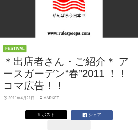
ン
の
「メ
イ
ド・
イ
ン・
ア
FESTIVAL
ー
＊出店者さん・ご紹介＊ ア
ス」
も
ースガーデン“春”2011 ！！
出
店！！
コマ広告！！
4/23-
24
2011年4月21日
MARKET
ア
ー
ス
𝕏 ポスト
シェア
デ
イ
東