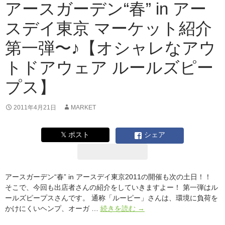
アースガーデン“春” in アー
ッ
ト
スデイ東京 マーケット紹介
紹
介
第一弾〜♪【オシャレなアウ
第
ニ
トドアウェア ルールズピー
弾〜
♪【焼
プス】
き
物
2011年4月21日
MARKET
の
産
地
𝕏 ポスト
シェア
益
子
町
で
アースガーデン“春” in アースデイ東京2011の開催も次の土日！！
陶
そこで、今回も出店者さんの紹介をしていきますよー！ 第一弾はル
器
ールズピープスさんです。 通称「ルーピー」さんは、環境に負荷を
を
ア
かけにくいヘンプ、オーガ …
続きを読む
→
作
ー