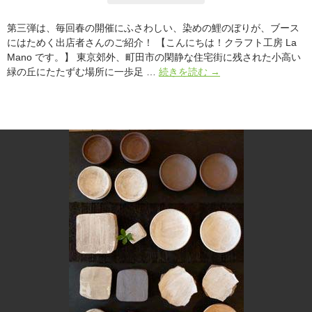
ー
ン
第三弾は、毎回春の開催にふさわしい、染めの鯉のぼりが、ブース
と
にはためく出店者さんのご紹介！ 【こんにちは！クラフト工房 La
農
Mano です。】 東京郊外、町田市の閑静な住宅街に残された小高い
の
ア
緑の丘にたたずむ場所に一歩足 …
続きを読む
→
あ
ー
る
ス
暮
ガ
ら
ー
し
デ
A-
ン“春”
rue（ア・
in
リ
ア
ュ）】
ー
ス
デ
イ
東
京
マ
ー