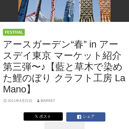
イ
東
京
マ
ー
ケ
FESTIVAL
ッ
アースガーデン“春” in アー
ト
紹
スデイ東京 マーケット紹介
介
第
第三弾〜♪【藍と草木で染め
四
弾〜
た鯉のぼり クラフト工房 La
♪【フ
ァ
Mano】
ッ
シ
2011年4月21日
MARKET
ョ
ン
と
𝕏 ポスト
シェア
グ
リ