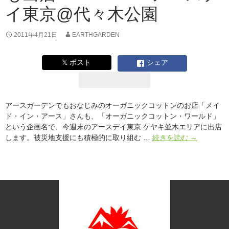
イ東京@代々木公園
2011年4月21日
EARTHGARDEN
𝕏 ポスト
シェア
アースガーデンでもおなじみのオーガニックコットンのお店「メイ
ド・イン・アース」さんも、「オーガニックコットン・ワールド」
という企画名で、今週末のアースデイ東京 ケヤキ並木エリアに出店
オ
します。被災地支援にも積極的に取り組む …
続きを読む
→
ー
ガ
ニ
ッ
ク
コ
ッ
ト