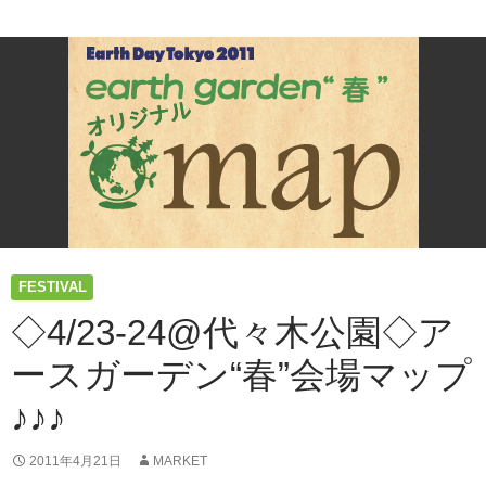
よ
開
催
24
日
13
時
【エ
ネ
ル
ギ
ー
シ
FESTIVAL
フ
◇4/23-24@代々木公園◇ア
ト
パ
ースガーデン“春”会場マップ
レ
ー
♪♪♪
ド
＠
2011年4月21日
MARKET
渋