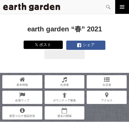
検
索
コ
メイン
ン
メニュ
テ
ー
earth garden “春” 2021
ン
ツ
へ
𝕏 ポスト
シェア
ス
キ
ッ
プ
基本情報
出演者
出店者
会場マップ
ボランティア募集
アクセス
新型コロナ感染対策
過去の開催