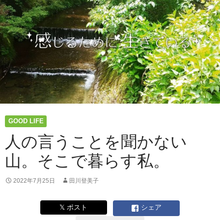
み
ご
こ
ち。
足
裏
の
快
感
と
の
出
GOOD LIFE
会
い。
人の言うことを聞かない
￼
山。そこで暮らす私。
2022年7月25日
田川登美子
𝕏 ポスト
シェア