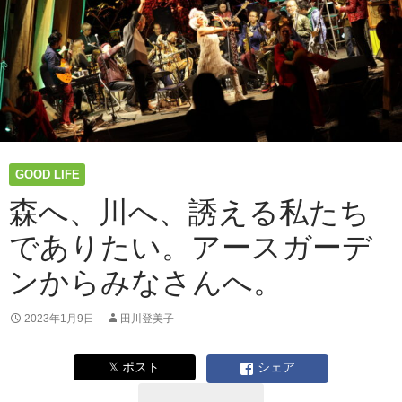
た
だ
ろ
う？
──
広
島
2
泊
GOOD LIFE
3
日
森へ、川へ、誘える私たち
の
でありたい。アースガーデ
旅
行
ンからみなさんへ。
｜
感
じ
2023年1月9日
田川登美子
る
た
𝕏 ポスト
シェア
め
に