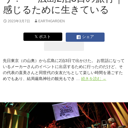
30
感じるために生きている
周
年
記
2023年3月7日
EARTHGARDEN
念
𝕏 ポスト
シェア
先日東京（の山奥）から広島に2泊3日で出かけた。 お世話になって
いるメーカーさんのイベントに出店するために行ったのだけど、そ
の代表の直美さんと同世代の女友だちとして楽しい時間を過ごすた
あ
めでもあり、結局厳島神社の観光もでき …
続きを読む
→
な
た
な
ら
何
を
思
っ