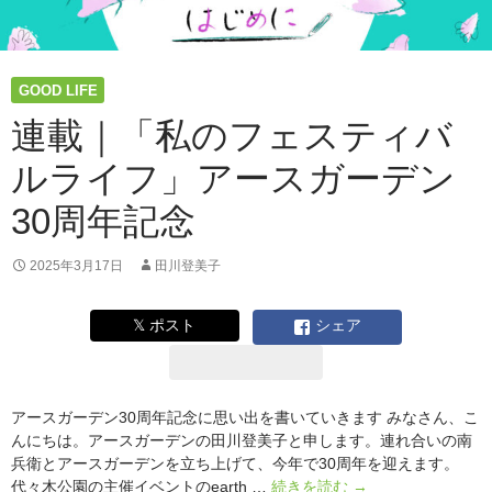
GOOD LIFE
連載｜「私のフェスティバ
ルライフ」アースガーデン
30周年記念
2025年3月17日
田川登美子
𝕏 ポスト
シェア
アースガーデン30周年記念に思い出を書いていきます みなさん、こ
んにちは。アースガーデンの田川登美子と申します。連れ合いの南
兵衛とアースガーデンを立ち上げて、今年で30周年を迎えます。
連
代々木公園の主催イベントのearth …
続きを読む
→