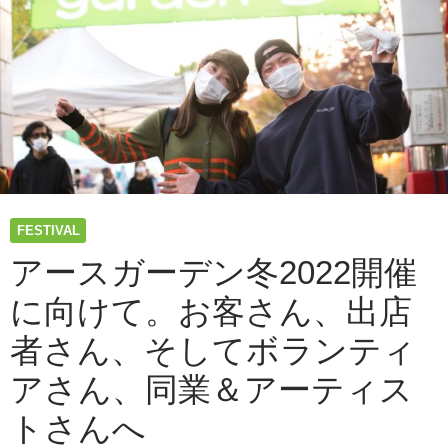
か
ら
ジ
ワ
ジ
ワ
お
い
し
く
な
FESTIVAL
る。
中
アースガーデン冬2022開催
小
に向けて。お客さん、出店
規
模
者さん、そしてボランティ
の
野
アさん、同業＆アーティス
外
フ
トさんへ
ェ