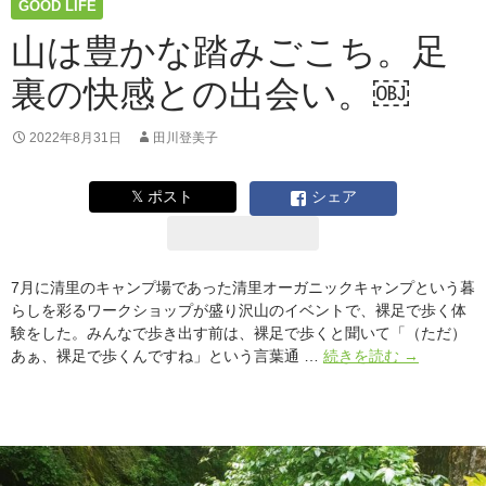
GOOD LIFE
ガ
ー
山は豊かな踏みごこち。足
デ
裏の快感との出会い。￼
ン
か
ら
2022年8月31日
田川登美子
み
な
𝕏 ポスト
シェア
さ
ん
へ
7月に清里のキャンプ場であった清里オーガニックキャンプという暮
らしを彩るワークショップが盛り沢山のイベントで、裸足で歩く体
験をした。みんなで歩き出す前は、裸足で歩くと聞いて「（ただ）
山
あぁ、裸足で歩くんですね」という言葉通 …
続きを読む
→
は
豊
か
な
踏