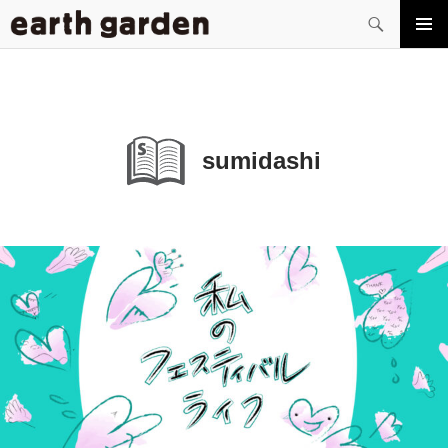
検
索
コ
メイン
ン
メニュ
テ
ー
ン
ツ
へ
sumidashi
ス
キ
ッ
プ