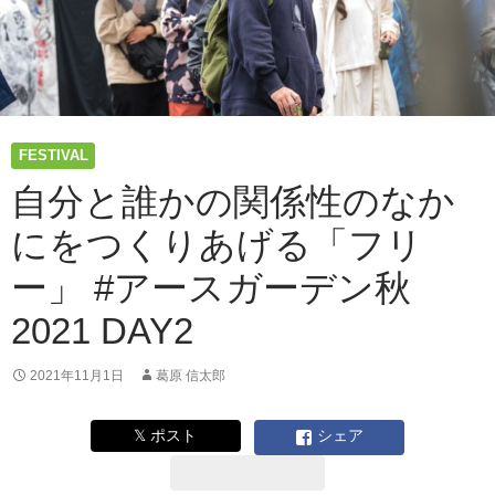
に
向
け
て。
お
客
さ
FESTIVAL
ん、
出
自分と誰かの関係性のなか
店
にをつくりあげる「フリ
者
さ
ー」 #アースガーデン秋
ん、
そ
2021 DAY2
し
て
ボ
2021年11月1日
葛原 信太郎
ラ
ン
𝕏 ポスト
シェア
テ
ィ
ア