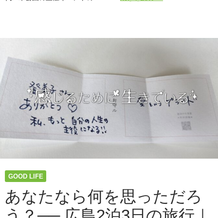
載
｜
「私
の
フ
ェ
ス
テ
ィ
バ
ル
ラ
イ
フ」
ア
ー
ス
GOOD LIFE
ガ
ー
あなたなら何を思っただろ
デ
う？── 広島2泊3日の旅行｜
ン