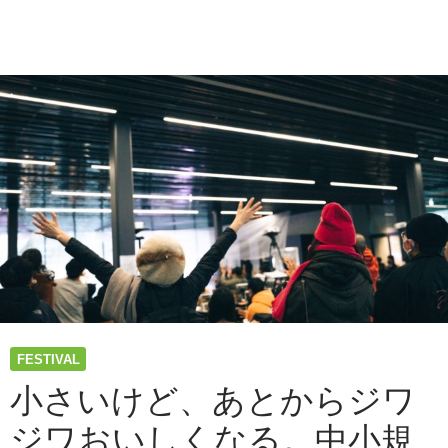
や
思
考
の
ベ
ー
ス
に
「平
和
の
価
値」
を
置
い
て
FESTIVAL
お
く
小さいけど、あとからジワ
──
ジワおいしくなる。中小規
。