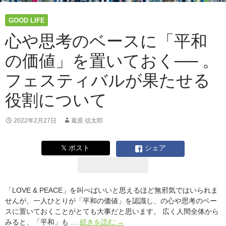
ら
す
GOOD LIFE
私。
心や思考のベースに「平和
の価値」を置いておく── 。
フェスティバルが果たせる
役割について
2022年2月27日
葛原 信太郎
𝕏 ポスト
シェア
「LOVE & PEACE」を叫べばいいと思えるほど無邪気ではいられま
せんが、一人ひとりが「平和の価値」を認識し、の心や思考のベー
スに置いておくことがとても大事だと思います。 広く人間全体から
心
みると、「平和」も …
続きを読む
→