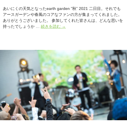
さ
あいにくの天気となったearth garden ”秋” 2021 二日目。それでも
ん、
アースガーデンや春風のコアなファンの方が集まってくれました。
同
ありがとうございました。 参加してくれた皆さんは、どんな思いを
業
自
持ったでしょうか …
続きを読む
→
＆
分
ア
と
ー
誰
テ
か
ィ
の
ス
関
ト
係
さ
性
ん
の
へ
な
か
に
を
つ
く
り