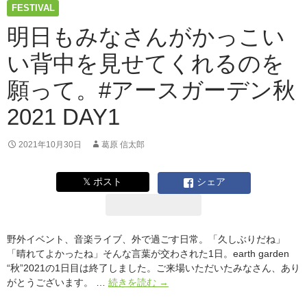
あ
FESTIVAL
げ
る
明日もみなさんがかっこい
「フ
い背中を見せてくれるのを
リ
ー」
願って。#アースガーデン秋
#
ア
2021 DAY1
ー
ス
ガ
2021年10月30日
葛原 信太郎
ー
デ
𝕏 ポスト
シェア
ン
秋
2021
DAY2
野外イベント、音楽ライブ、外で過ごす日常。「久しぶりだね」
「晴れてよかったね」そんな言葉が交わされた1日。earth garden
“秋”2021の1日目は終了しました。ご来場いただいたみなさん、あり
明
がとうございます。 …
続きを読む
→
日