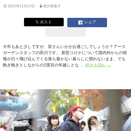
ス
2021年12月17日
田川登美子
が
つ
く
𝕏 ポスト
シェア
る
グ
ッ
ド
今年もあと少しですが、皆さんいかがお過ごしでしょうか？アース
ネ
ガーデンスタッフの田川です。 新型コロナについて国内外からの情
イ
報が日々飛び込んでくる落ち着かない暮らしに慣れないまま、でも
バ
ア
飽き飽きとしながらの2度目の年越しとな …
続きを読む
→
ー
ー
フ
ス
ッ
ガ
ド
ー
デ
ン
冬
2022
開
催