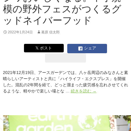
フ
模の野外フェスがつくるグ
ェ
ス
ッドネイバーフッド
テ
ィ
バ
2022年1月24日
葛原 信太郎
ル
が
𝕏 ポスト
シェア
果
た
せ
る
2021年12月19日、アースガーデンでは、八ヶ岳周辺のみなさんと素
役
晴らしいアーティストと共に「ハイライフ・エクスプレス」を開催
割
した。混乱の2年間を経て、どっと溜まった疲労感を忘れさせてくれ
に
小
るような、軽やかで楽しい場とな …
続きを読む
→
つ
さ
い
い
て
け
ど、
あ
と