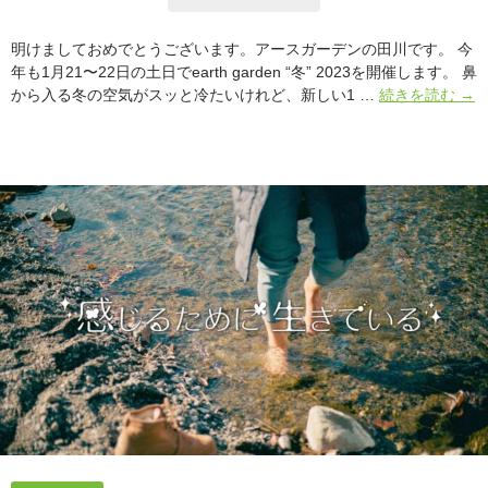
生
き
明けましておめでとうございます。アースガーデンの田川です。 今
て
年も1月21〜22日の土日でearth garden “冬” 2023を開催します。 鼻
い
森
から入る冬の空気がスッと冷たいけれど、新しい1 …
続きを読む
→
る
へ
川
へ
誘
え
る
私
た
ち
で
あ
り
た
い
ア
ー
ス