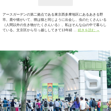
アースガーデンの第二拠点である東京西多摩地区にあるあきる野
市。鹿や猪がいて、狸は猫と同じように出会し、虫のたくさんいる
（人間以外の生き物がたくさんいる）、私はそんな山の中で暮らし
人
ている。文京区から引っ越ししてきて13年経 …
続きを読む
→
の
言
う
こ
と
を
聞
か
な
い
山。
そ
こ
で
暮