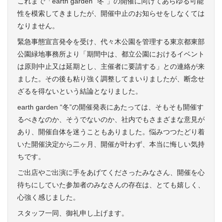
これまで「earth garden “冬”」の開催に向けてあらゆる可能
性を模索してきましたが、開催中止のお知らせをしなくては
なりません。
緊急事態宣言発令を受け、代々木公園を管理する東京都東部
公園緑地事務所より「期間中は、都立公園におけるイベント
は原則中止又は延期とし、主催者に要請する」との連絡が来
ました。その後も粘り強く調整してまいりましたが、断念せ
ざるを得ないという結論となりました。
earth garden “冬”の開催発表にあたっては、そもそも開催す
るべきなのか、そうでないのか、社内でもさまざまな意見が
あり、開催自体を迷うこともありました。悩みつつたどり着
いた開催決定から二ヶ月、開催が叶わず、本当に悔しい気持
ちです。
ご出店やご出演に手をあげてくださったみなさん、開催を心
待ちにしていた参加者のみなさんの存在は、とても嬉しく、
心強く感じました。
スタッフ一同、御礼申し上げます。