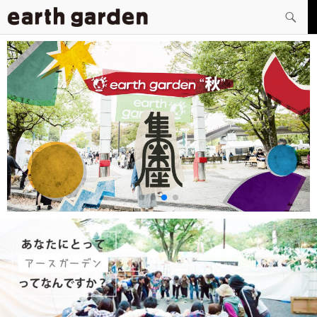
検
索
コ
ン
テ
ン
ツ
へ
ス
キ
ッ
プ