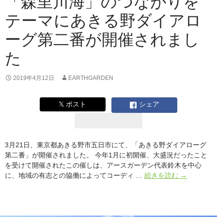
「森里川海」のつながりを
×
テーマにあきる野ダイアロ
関
係
ーグ第二番が開催されまし
人
口
た
で
佐々
木
2019年4月12日
EARTHGARDEN
俊
尚
𝕏 ポスト
シェア
さ
ん
と
考
3月21日、東京都あきる野市五日市にて、「あきる野ダイアローグ
え
第二番」が開催されました。 今年1月に初開催、大盛況だったこと
る“未
を受けて開催されたこの催しは、アースガーデン代表鈴木を中心
来
「森
に、地域の有志との協働によってコーディ …
続きを読む
→
の
里
地
川
方
海」
コ
の