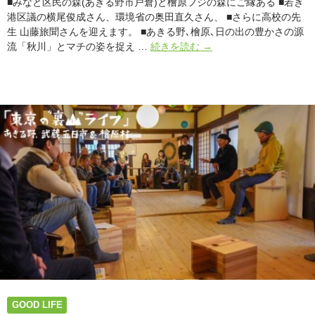
■みなと区民の森(あきる野市戸倉)と檜原フジの森にご縁ある ■若き
港区議の横尾俊成さん、環境省の奥田直久さん、 ■さらに高校の先
生 山藤旅聞さんを迎えます。 ■あきる野､檜原､日の出の豊かさの源
森
流「秋川」とマチの姿を捉え …
続きを読む
→
里
川
海
へ
「自
然
マ
チ
作
り」
を
考
え
る
「あ
き
る
GOOD LIFE
野