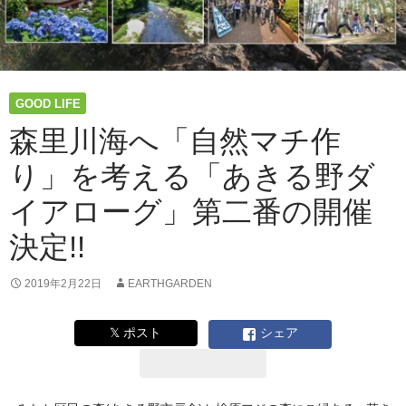
た!!
あ
き
る
野
GOOD LIFE
市・
秋
森里川海へ「自然マチ作
川
り」を考える「あきる野ダ
ク
リ
イアローグ」第二番の開催
ー
ン
決定!!
ナ
ッ
プ“森
2019年2月22日
EARTHGARDEN
里
川
𝕏 ポスト
シェア
海”