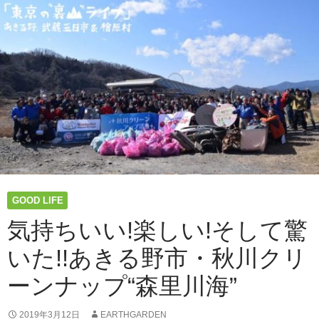
ミ
つ
ュ
な
ニ
が
テ
り
ィ”
を
テ
ー
マ
に
あ
き
る
野
GOOD LIFE
ダ
イ
気持ちいい!楽しい!そして驚
ア
いた!!あきる野市・秋川クリ
ロ
ー
ーンナップ“森里川海”
グ
第
二
2019年3月12日
EARTHGARDEN