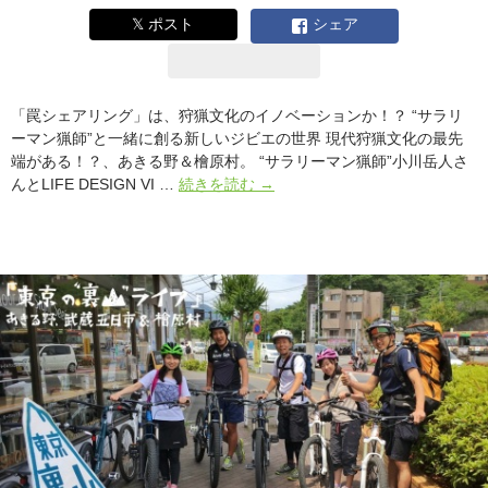
爺
𝕏 ポスト
シェア
さ
ん！？
「罠シェアリング」は、狩猟文化のイノベーションか！？ “サラリ
ーマン猟師”と一緒に創る新しいジビエの世界 現代狩猟文化の最先
端がある！？、あきる野＆檜原村。 “サラリーマン猟師”小川岳人さ
「罠
んとLIFE DESIGN VI …
続きを読む
→
シ
ェ
ア
リ
ン
グ」
は、
狩
猟
文
化
の
イ