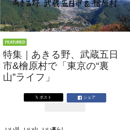
FEATURED
特集｜あきる野、武蔵五日
市&檜原村で「東京の“裏
山”ライフ」
𝕏 ポスト
シェア
いい川、いい山、いい暮らし