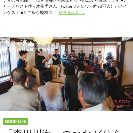
ティの可能性と、秋川渓谷から森里川海への広がり確認します ■ジ
ャーナリスト佐々木俊尚さん（twitterフォロワー約78万人）がメイ
12/15『あ
ンゲスト ■リアルな地域コ …
続きを読む
→
き
る
野
ダ
イ
ア
ロ
ー
グ
第
五
番』
罠
シ
ェ
ア
リ
GOOD LIFE
ン
グ