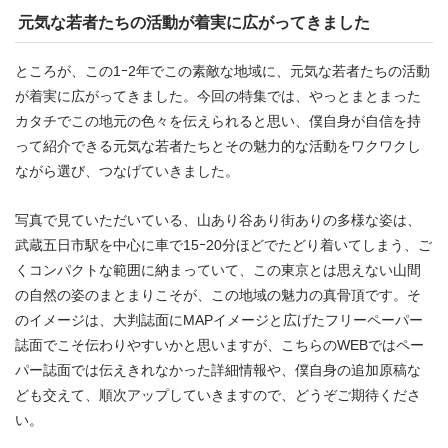
元気な若者たちの活動が着実に広がってきました
ところが、この1ｰ2年でこの素敵な地域に、元気な若者たちの活動
が着実に広がってきました。今回の特集では、やっとまとまった
カタチでこの地元の色々を伝えられると思い、僕自身が自信を持
って紹介できる元気な若者たちとその魅力的な活動をワクワクし
ながら選び、つなげていきました。
写真で見ていただいている、山あり谷あり街ありの多様な姿は、
武蔵五日市駅を中心に車で15ｰ20分ほどでたどり着いてしまう、ご
くコンパクトな範囲に納まっていて、この東京とは思えない山間
の自然の姿のまとまりこそが、この地域の魅力の真骨頂です。そ
のイメージは、大判誌面にMAPイメージと広げたフリーペーパー
誌面でこそ伝わりやすいかと思いますが、こちらのWEBではペー
パー誌面では伝えきれなかった詳細情報や、僕自身の追加原稿な
ども交えて、順次アップしていきますので、どうぞご期待くださ
い。