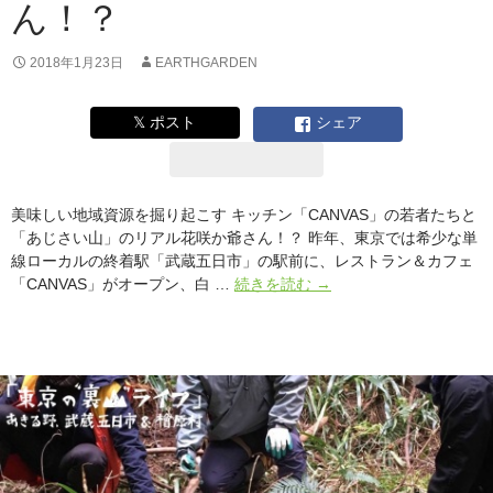
ん！？
チ
づ
く
2018年1月23日
EARTHGARDEN
り
を
𝕏 ポスト
シェア
深
め
る
美味しい地域資源を掘り起こす キッチン「CANVAS」の若者たちと
「あじさい山」のリアル花咲か爺さん！？ 昨年、東京では希少な単
線ローカルの終着駅「武蔵五日市」の駅前に、レストラン＆カフェ
美
「CANVAS」がオープン、白 …
続きを読む
→
味
し
い
地
域
資
源
を
掘