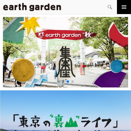
検
索
コ
メイン
ン
メニュ
テ
ー
ン
ツ
へ
ス
キ
ッ
プ