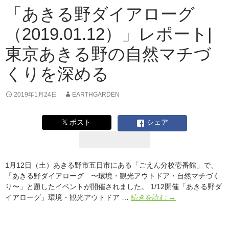
ダ
「あきる野ダイアローグ
イ
（2019.01.12）」レポート|
ア
ロ
東京あきる野の自然マチづ
ー
グ」
くりを深める
第
二
番
2019年1月24日
EARTHGARDEN
の
開
𝕏 ポスト
シェア
催
決
定!!
1月12日（土）あきる野市五日市にある「ごえん分校壱番館」で、
「あきる野ダイアローグ 〜環境・観光アウトドア・自然マチづく
り〜」と題したイベントが開催されました。 1/12開催「あきる野ダ
「あ
イアローグ」環境・観光アウトドア …
続きを読む
→
き
る