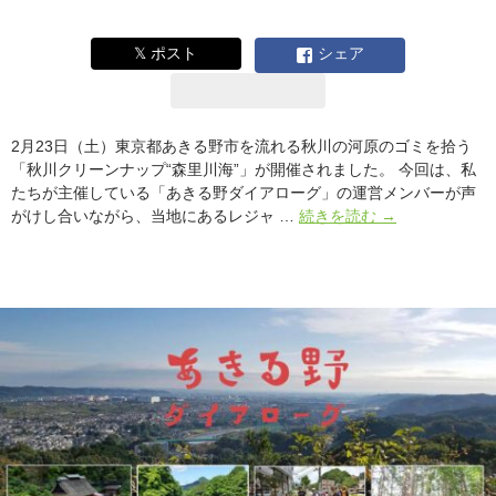
番
が
𝕏 ポスト
シェア
開
催
さ
れ
2月23日（土）東京都あきる野市を流れる秋川の河原のゴミを拾う
ま
「秋川クリーンナップ“森里川海”」が開催されました。 今回は、私
し
たちが主催している「あきる野ダイアローグ」の運営メンバーが声
た
気
がけし合いながら、当地にあるレジャ …
続きを読む
→
持
ち
い
い!
楽
し
い!
そ
し
て
驚
い