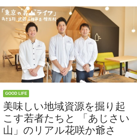
野
ダ
イ
ア
ロ
ー
グ
（2019.01.12）」
レ
ポ
ー
ト|
東
京
あ
GOOD LIFE
き
る
美味しい地域資源を掘り起
野
こす若者たちと 「あじさい
の
自
山」のリアル花咲か爺さ
然
マ