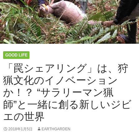
り
起
こ
す
若
者
た
ち
GOOD LIFE
と
「あ
「罠シェアリング」は、狩
じ
猟文化のイノベーション
さ
い
か！？ “サラリーマン猟
山」
の
師”と一緒に創る新しいジビ
リ
ア
エの世界
ル
花
2018年1月5日
EARTHGARDEN
咲
か