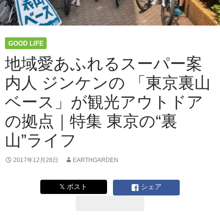
ノ
ベ
ー
シ
GOOD LIFE
ョ
ン
地域愛あふれるスーパー案
か！？
内人 ジンケンの 「東京裏山
“サ
ラ
ベース」が観光アウトドア
リ
ー
の拠点｜特集 東京の“裏
マ
ン
山”ライフ
猟
師”と
2017年12月28日
EARTHGARDEN
一
緒
に
𝕏 ポスト
シェア
創
る
新