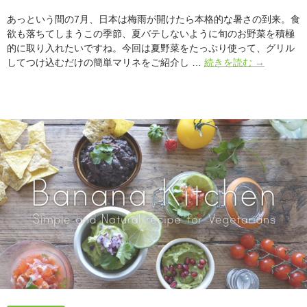
あっという間の7月、日本は梅雨が開けたら本格的な暑さの到来。食
欲も落ちてしまうこの季節、夏バテしないように旬のお野菜を積極
的に取り入れたいですね。今回は夏野菜をたっぷり使って、グリル
7
してつけ込むだけの簡単マリネをご紹介し …
続きを読む
→
月
は
「た
っ
ぷ
り
夏
野
菜
の
マ
リ
ネ」
[連
載：
Banana
Kitchen]