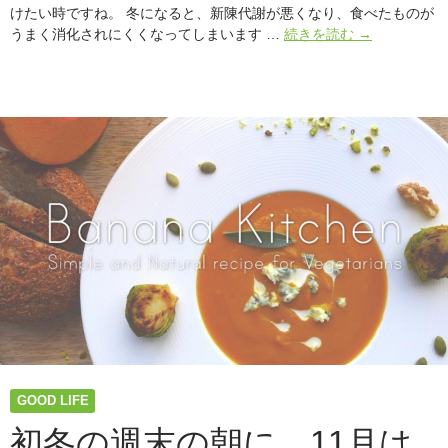
けたい時ですね。 冬になると、新陳代謝が悪くなり、食べたものが
12
うまく消化されにくくなってしまいます …
続きを読む
→
月
は
ク
リ
ス
マ
ス
を
愉
し
む
「た
っ
ぷ
り
ネ
ギ
GOOD LIFE
と
た
初冬の週末の朝に。11月は