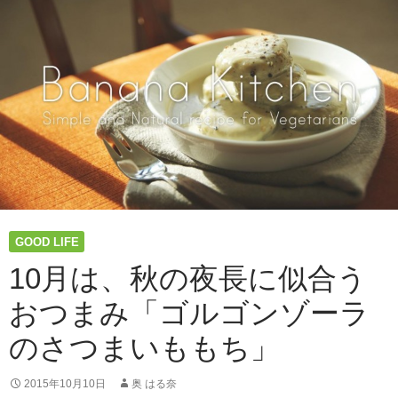
の
朝
に。
11
月
は
「焦
が
し
林
檎
と
か
GOOD LIFE
ぼ
ち
10月は、秋の夜長に似合う
ゃ
おつまみ「ゴルゴンゾーラ
の
ポ
のさつまいももち」
タ
ー
ジ
2015年10月10日
奥 はる奈