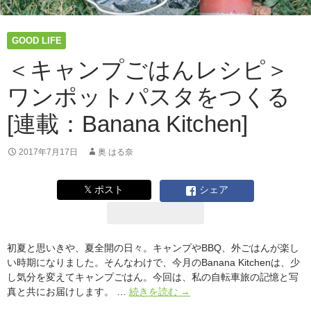
の？
日
本
GOOD LIFE
は
高
＜キャンプごはんレシピ＞
い
ワンポットパスタをつくる
品
質
[連載：Banana Kitchen]
を
求
め
2017年7月17日
奥 はる奈
す
ぎ
𝕏 ポスト
シェア
て
な
い？
イ
初夏と思いきや、夏全開の日々。キャンプやBBQ、外ごはんが楽し
ギ
い時期になりました。そんなわけで、今月のBanana Kitchenは、少
リ
し気分を変えてキャンプごはん。今回は、私の自転車旅の記憶と写
ス
＜
真と共にお届けします。 …
続きを読む
→
で
キ
暮