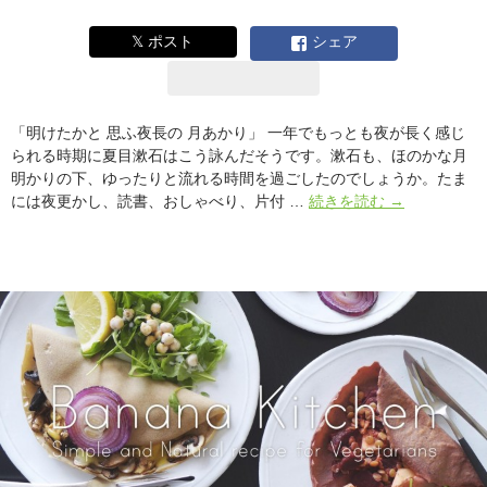
ュ」
[連
𝕏 ポスト
シェア
載：
Banana
Kitchen]
「明けたかと 思ふ夜長の 月あかり」 一年でもっとも夜が長く感じ
られる時期に夏目漱石はこう詠んだそうです。漱石も、ほのかな月
明かりの下、ゆったりと流れる時間を過ごしたのでしょうか。たま
10
には夜更かし、読書、おしゃべり、片付 …
続きを読む
→
月
は、
秋
の
夜
長
に
似
合
う
お
つ