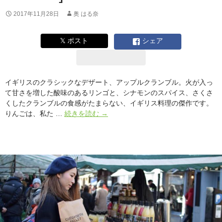
2017年11月28日
奥 はる奈
𝕏 ポスト
シェア
イギリスのクラシックなデザート、アップルクランブル。火が入っ
て甘さを増した酸味のあるリンゴと、シナモンのスパイス、さくさ
くしたクランブルの食感がたまらない、イギリス料理の傑作です。
イ
りんごは、私た …
続きを読む
→
ギ
リ
ス
の
ク
ラ
シ
ッ
ク
な