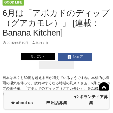
GOOD LIFE
6月は「アボカドのディップ
（グアカモレ）」 [連載：
Banana Kitchen]
2015年6月10日
奥 はる奈
𝕏 ポスト
シェア
日本は早くも30度を超える日が増えているようですね。本格的な梅
雨の湿気も伴って、疲れやすくなる時期の到来！さぁ、6月はディッ
プの後半編、「アボカドのディップ（グアカモレ）」をご紹介しま
6
す。熱帯地域で取れたものは体を冷やす …
続きを読む
→
ボランティア募
月
about us
出店募集
集
は
「ア