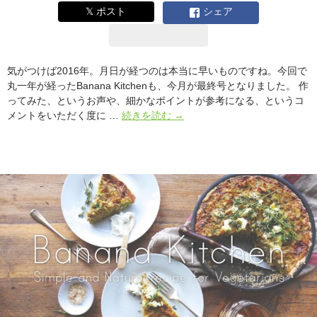
シ
𝕏 ポスト
シェア
ピ
[連
載：
Banana
気がつけば2016年。月日が経つのは本当に早いものですね。今回で
Kitchen]
丸一年が経ったBanana Kitchenも、今月が最終号となりました。 作
ってみた、というお声や、細かなポイントが参考になる、というコ
胃
メントをいただく度に …
続きを読む
→
に
や
さ
し
い
ぽ
か
ぽ
か
ご
は
ん。
1