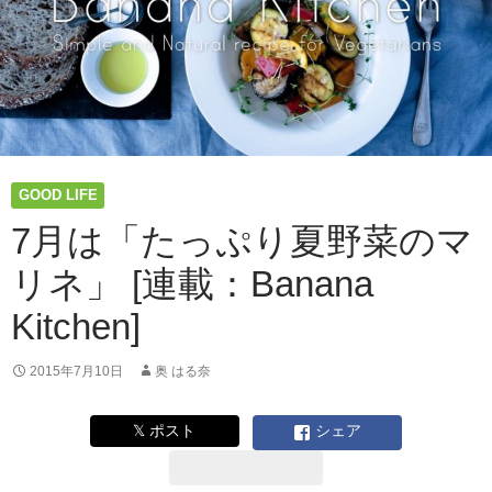
と
桃
の
冷
製
ス
ー
プ」
GOOD LIFE
[連
載：
7月は「たっぷり夏野菜のマ
Banana
リネ」 [連載：Banana
Kitchen]
Kitchen]
2015年7月10日
奥 はる奈
𝕏 ポスト
シェア