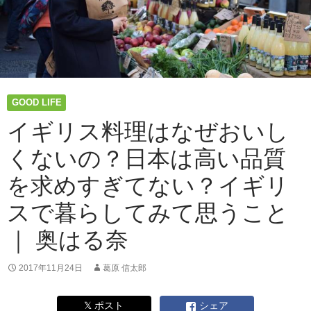
デ
ザ
ー
ト
「ま
る
ご
GOOD LIFE
と
林
イギリス料理はなぜおいし
檎
くないの？日本は高い品質
の
ク
を求めすぎてない？イギリ
ラ
ン
スで暮らしてみて思うこと
ブ
ル」
｜ 奥はる奈
[連
載：
2017年11月24日
葛原 信太郎
Banana
Kitchen]
𝕏 ポスト
シェア