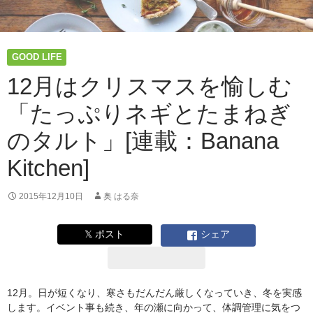
月
は
「ほ
う
GOOD LIFE
れ
ん
12月はクリスマスを愉しむ
草
「たっぷりネギとたまねぎ
の
リ
のタルト」[連載：Banana
ゾ
ッ
Kitchen]
ト」
【Banana
Kitchen
2015年12月10日
奥 はる奈
最
終
𝕏 ポスト
シェア
号】
12月。日が短くなり、寒さもだんだん厳しくなっていき、冬を実感
します。イベント事も続き、年の瀬に向かって、体調管理に気をつ