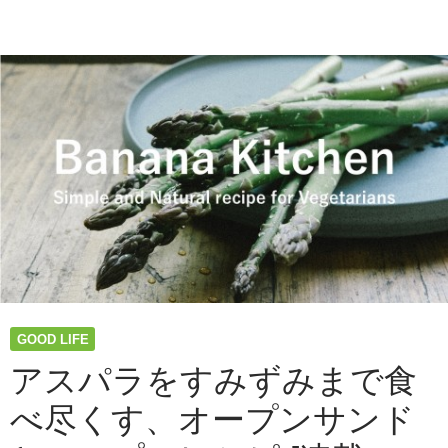
ャ
ら
ン
し
プ
て
ご
み
は
て
ん
思
レ
う
シ
こ
ピ
と
＞
｜
ワ
奥
ン
は
ポ
る
ッ
奈
ト
パ
GOOD LIFE
ス
タ
アスパラをすみずみまで食
を
べ尽くす、オープンサンド
つ
く