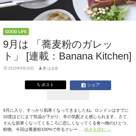
ま
み
「ゴ
ル
ゴ
GOOD LIFE
ン
ゾ
9月は 「蕎麦粉のガレッ
ー
ト」 [連載：Banana Kitchen]
ラ
の
さ
2015年9月10日
奥 はる奈
つ
ま
𝕏 ポスト
シェア
い
も
も
ち」
9月に入り、すっかり肌寒くなってきましたね。ロンドンはすでに
10度ほどにまで気温が下がり、冬の気配さえ感じられます。さて、
そんな肌寒くなってくるころに恋しくなってくる食べ物のひとつ、
9
粉物。今回は蕎麦粉100%で作るクレー …
続きを読む
→
月