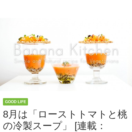
は
「蕎
麦
粉
の
ガ
レ
ッ
ト」
[連
載：
Banana
Kitchen]
GOOD LIFE
8月は「ローストトマトと桃
の冷製スープ」 [連載：