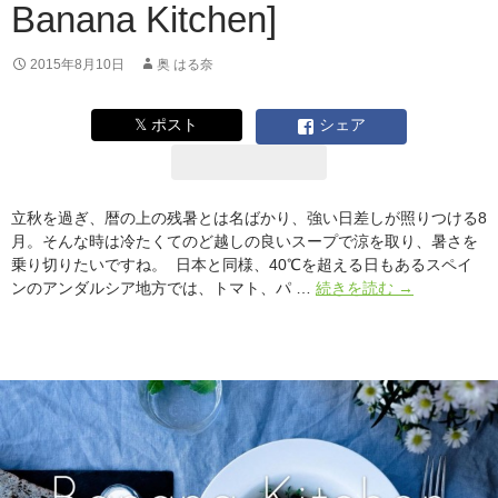
Banana Kitchen]
2015年8月10日
奥 はる奈
𝕏 ポスト
シェア
立秋を過ぎ、暦の上の残暑とは名ばかり、強い日差しが照りつける8
月。そんな時は冷たくてのど越しの良いスープで涼を取り、暑さを
乗り切りたいですね。 日本と同様、40℃を超える日もあるスペイ
8
ンのアンダルシア地方では、トマト、パ …
続きを読む
→
月
は
「ロ
ー
ス
ト
ト
マ
ト