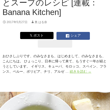
とスープのレシピ [連載：
る
[連
Banana Kitchen]
載：
Banana
Kitchen]
2017年5月27日
奥 はる奈
𝕏 ポスト
シェア
おひさしぶりです、のみなさまも、はじめまして、のみなさまも、
こんにちは。 ひょっこり、日本に帰って来て、もうすぐ一年が経と
うとしています。 イギリス、キューバ、モロッコ、スペイン、フラ
ア
ンス、ペルー、ボリビア、チリ、アルゼ …
続きを読む
→
ス
パ
ラ
を
す
み
ず