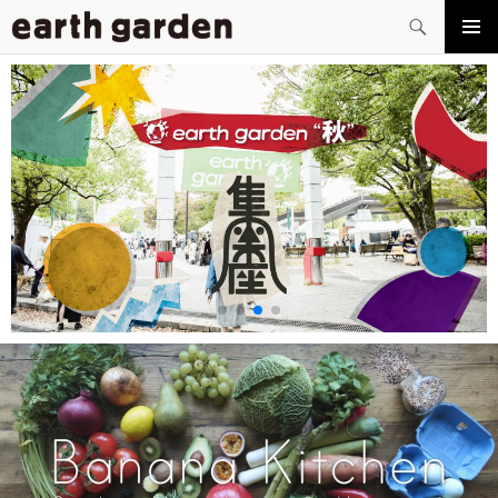
検
索
コ
メイン
ン
メニュ
テ
ー
ン
ツ
へ
ス
キ
ッ
プ