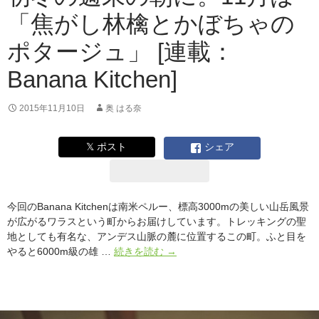
ま
「焦がし林檎とかぼちゃの
ね
ぎ
ポタージュ」 [連載：
の
タ
Banana Kitchen]
ル
ト」
[連
2015年11月10日
奥 はる奈
載：
Banana
𝕏 ポスト
シェア
Kitchen]
今回のBanana Kitchenは南米ペルー、標高3000mの美しい山岳風景
が広がるワラスという町からお届けしています。トレッキングの聖
地としても有名な、アンデス山脈の麓に位置するこの町。ふと目を
初
やると6000m級の雄 …
続きを読む
→
冬
の
週
末