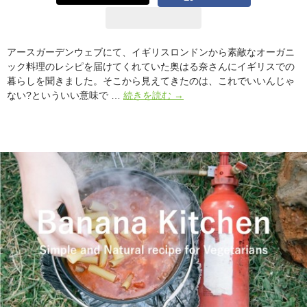
アースガーデンウェブにて、イギリスロンドンから素敵なオーガニ
ック料理のレシピを届けてくれていた奥はる奈さんにイギリスでの
暮らしを聞きました。そこから見えてきたのは、これでいいんじゃ
イ
ない?といういい意味で …
続きを読む
→
ギ
リ
ス
料
理
は
な
ぜ
お
い
し
く
な
い