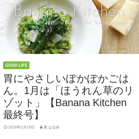
み
ま
で
食
べ
尽
く
す、
オ
ー
GOOD LIFE
プ
ン
胃にやさしいぽかぽかごは
サ
ん。1月は「ほうれん草のリ
ン
ド
ゾット」【Banana Kitchen
と
ス
最終号】
ー
プ
の
2016年1月10日
奥 はる奈
レ