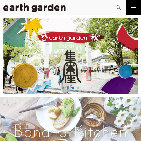
検
索
コ
メイン
ン
メニュ
テ
ー
ン
ツ
へ
ス
キ
ッ
プ