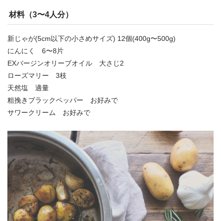
材料（3〜4人分）
新じゃが(5cm以下の小さめサイズ) 12個(400g〜500g)
にんにく 6〜8片
EXバージンオリーブオイル 大さじ2
ローズマリー 3枝
天然塩 適量
粗挽きブラックペッパー お好みで
サワークリーム お好みで