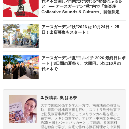
代々木公園に2日間だけ現れる“都会のふるさ
と” ── アースガーデン“秋”内で「集楽座
Collective Sounds & Cultures」開催決定
アースガーデン”秋”2026 は10月24日・ 25
日！出店募集もスタート！
アースガーデン“夏”ヨルイチ 2026 最終日レポ
ート｜3日間の夏祭り、大団円。次は10月の
代々木で
投稿者: 奥 はる奈
大学で国際関係学を学ぶ一方で、南海地震の減災活
動、新潟中越地震支援を行い、スマトラ島沖地震で
は防災教育事業局長としてスリランカへ足を運ぶ。
在学中、メキシコ留学や、アジア・中南米を中心に
約35ヶ国をバックパッカーとして歴訪。多国籍料
理を独自で学び、自宅で作れる懐石料理から中東料