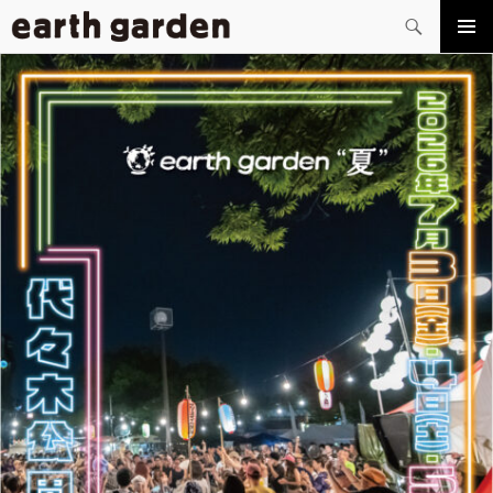
検
索
コ
メイン
ン
メニュ
テ
ー
ン
ツ
へ
ス
キ
ッ
プ