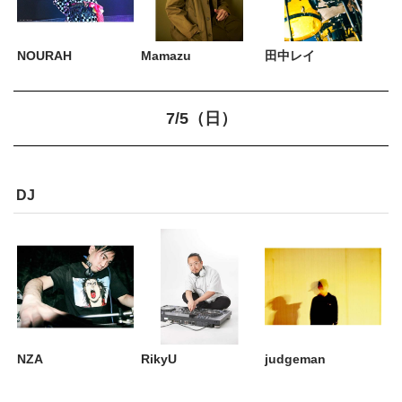
NOURAH
Mamazu
田中レイ
7/5（日）
DJ
NZA
RikyU
judgeman