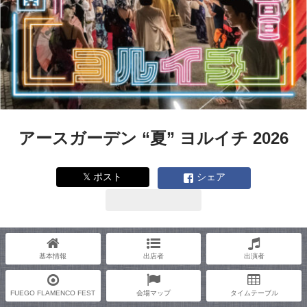
アースガーデン “夏” ヨルイチ 2026
𝕏 ポスト
シェア
基本情報
出店者
出演者
FUEGO FLAMENCO FEST
会場マップ
タイムテーブル