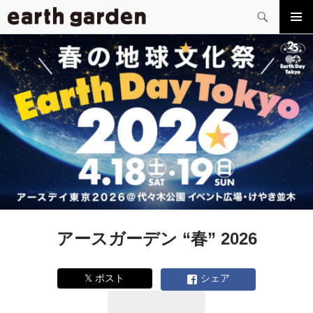
検
索
コ
メイン
ン
メニュ
テ
ー
ン
ツ
へ
ス
キ
ッ
プ
アースガーデン “春” 2026
𝕏 ポスト
シェア