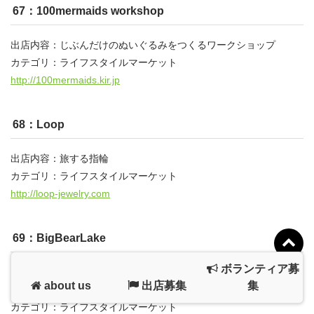
67：100mermaids workshop
出店内容：じぶんだけのぬいぐるみをつくるワークショップ
カテゴリ：ライフスタイルマーケット
http://100mermaids.kir.jp
68：Loop
出店内容：旅する指輪
カテゴリ：ライフスタイルマーケット
http://loop-jewelry.com
69：BigBearLake
ボランティア募
出店内容：Native Amerianを基調としたAll Handmadeのアクセサ
about us
出店募集
集
リーやバッグなどを販売します。
カテゴリ：ライフスタイルマーケット