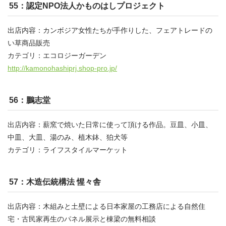
55：認定NPO法人かものはしプロジェクト
出店内容：カンボジア女性たちが手作りした、フェアトレードの
い草商品販売
カテゴリ：エコロジーガーデン
http://kamonohashiprj.shop-pro.jp/
56：鵬志堂
出店内容：薪窯で焼いた日常に使って頂ける作品。豆皿、小皿、
中皿、大皿、湯のみ、植木鉢、狛犬等
カテゴリ：ライフスタイルマーケット
57：木造伝統構法 惺々舎
出店内容：木組みと土壁による日本家屋の工務店による自然住
宅・古民家再生のパネル展示と棟梁の無料相談