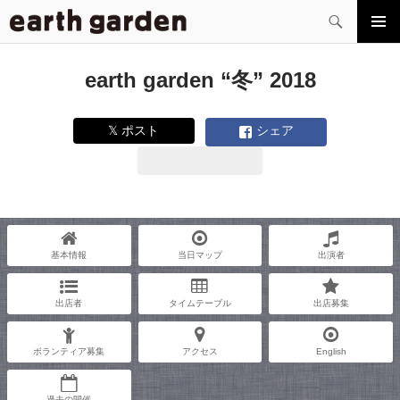
検
索
コ
メイン
ン
メニュ
テ
earth garden “冬” 2018
ー
ン
ツ
へ
𝕏 ポスト
シェア
ス
キ
ッ
プ
基本情報
当日マップ
出演者
出店者
タイムテーブル
出店募集
ボランティア募集
アクセス
English
過去の開催