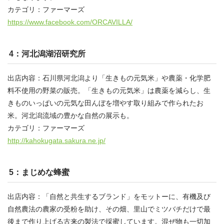
カテゴリ：ファーマーズ
https://www.facebook.com/ORCAVILLA/
4：河北潟湖沼研究所
出店内容：石川県河北潟より「生きもの元気米」や農薬・化学肥
料不使用の野菜の販売。「生きもの元気米」は農薬を減らし、生
きものいっぱいの元気な田んぼを増やす取り組みで作られたお
米。河北潟流域の豊かな自然の展示も。
カテゴリ：ファーマーズ
http://kahokugata.sakura.ne.jp/
5：まじめな蜂蜜
出店内容：「自然と共生するブランド」をモットーに、有機及び
自然農法の農家の受粉を助け、その畑、里山でミツバチだけで最
後まで作り上げる古来の製法で採蜜しています。混ぜ物も一切加