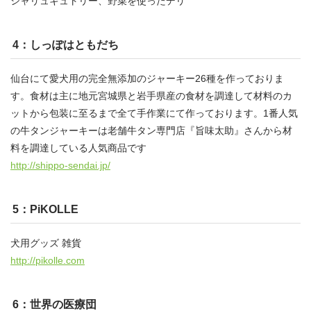
シャリュキュトリー、野菜を使ったデリ
4：しっぽはともだち
仙台にて愛犬用の完全無添加のジャーキー26種を作っておりま
す。食材は主に地元宮城県と岩手県産の食材を調達して材料のカ
ットから包装に至るまで全て手作業にて作っております。1番人気
の牛タンジャーキーは老舗牛タン専門店『旨味太助』さんから材
料を調達している人気商品です
http://shippo-sendai.jp/
5：PiKOLLE
犬用グッズ 雑貨
http://pikolle.com
6：世界の医療団