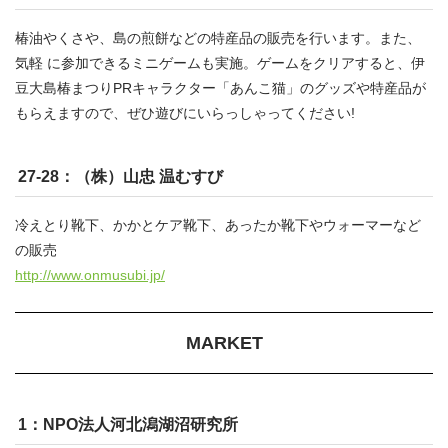
椿油やくさや、島の煎餅などの特産品の販売を行います。また、
気軽 に参加できるミニゲームも実施。ゲームをクリアすると、伊
豆大島椿まつりPRキャラクター「あんこ猫」のグッズや特産品が
もらえますので、ぜひ遊びにいらっしゃってください!
27-28：（株）山忠 温むすび
冷えとり靴下、かかとケア靴下、あったか靴下やウォーマーなど
の販売
http://www.onmusubi.jp/
MARKET
1：NPO法人河北潟湖沼研究所