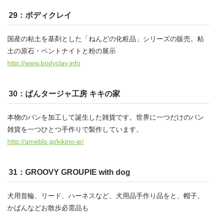
29：ボディクレイ
国産の粘土を基剤とした「ねんどの化粧品」シリーズの販売。粘
土の原石・ベントナイトと粉の展示
http://www.bodyclay.info
30：ぱんタージャ工房 キキの家
本物のパンを加工して誕生した雑貨です。世界に一つだけのパン
雑貨を一つひとつ手作りで製作しています。
http://ameblo.jp/kikino-ie/
31：GROOVY GROUPIE with dog
犬用首輪、リード、ハーネスなど、犬用品手作り品をと、帽子、
かばんなどお散歩必需品も