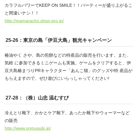
カラフルパワーでKEEP ON SMILE！！パーティーが盛り上がるこ
と間違いナシ！！
http://mamaracho.shop-pro.jp/
25-26：東京の島「伊豆大島」観光キャンペーン
椿油やく さや、島の煎餅などの特産品の販売を行います。また、
気軽 に参加できるミニゲームも実施。ゲームをクリアすると、伊
豆大島椿まつりPRキャラクター「あんこ猫」のグッズや特 産品が
もらえますので、ぜひ遊びにいらっしゃってください!
27-28：（株）山忠 温むすび
冷えとり靴下、かかとケア靴下、あったか靴下やウォーマーなど
の販売
http://www.onmusubi.jp/