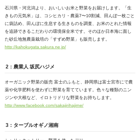
石川県・河北潟より、おいしいお米と野菜をお届けします。「生
きもの元気米」は、コシヒカリ・農薬7〜10割減、田んぼ一枚ごと
に袋詰め、田んぼに生息する生きものを調査、お米のとれた情報
を追跡できるこだわりの環境保全米です。そのほか日本海に面し
た砂丘地無農薬栽培の「すずめ野菜」も販売します。
http://kahokugata.sakura.ne.jp/
2：農業人 坂尻ハジメ
オーガニック野菜の販売 富士のふもと、静岡県は富士宮市にで農
薬や化学肥料を使わずに野菜を育てています。色々な種類のニン
ジンや大根など、イロトリドリな野菜をお持ちします。
http://www.facebook.com/sakajirihajime/
3：ターブルオギノ湘南