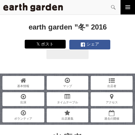
検
索
コ
メイン
ン
メニュ
テ
earth garden ”冬” 2016
ー
ン
ツ
へ
𝕏 ポスト
シェア
ス
キ
ッ
プ
基本情報
マップ
出店者
出演
タイムテーブル
アクセス
ボランティア
出店募集
過去の開催