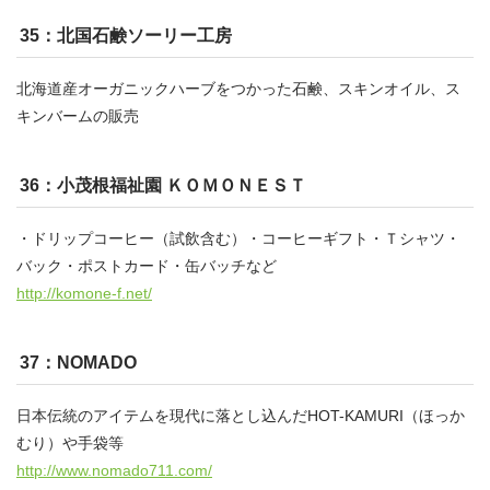
35：北国石鹸ソーリー工房
北海道産オーガニックハーブをつかった石鹸、スキンオイル、ス
キンバームの販売
36：小茂根福祉園 ＫＯＭＯＮＥＳＴ
・ドリップコーヒー（試飲含む）・コーヒーギフト・Ｔシャツ・
バック・ポストカード・缶バッチなど
http://komone-f.net/
37：NOMADO
日本伝統のアイテムを現代に落とし込んだHOT-KAMURI（ほっか
むり）や手袋等
http://www.nomado711.com/