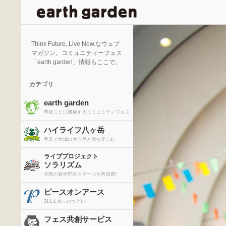
検
索
Think Future, Live Now.なウェブ
マガジン。コミュニティーフェス
「earth garden」情報もここで。
カテゴリ
earth garden
季節ごとに開催するコミュニティフェス
ハイライフ八ヶ岳
音楽と地域の大自然と食を楽しむ
ライブプロジェクト
ソラリズム
全国の遊休野外ステージを再活用!
ピースオンアース
311未来へのつどい
フェス共創サービス