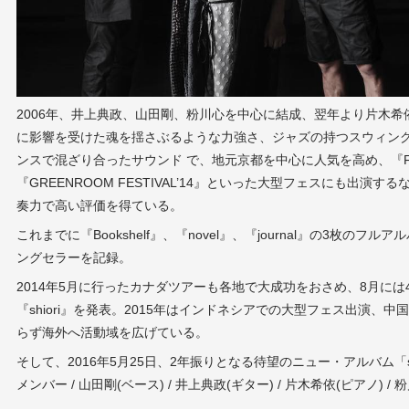
2006年、井上典政、山田剛、粉川心を中心に結成、翌年より片木
に影響を受けた魂を揺さぶるような力強さ、ジャズの持つスウィン
ンスで混ざり合ったサウンド で、地元京都を中心に人気を高め、『FUJI R
『GREENROOM FESTIVAL’14』といった大型フェスにも出演
奏力で高い評価を得ている。
これまでに『Bookshelf』、『novel』、『journal』の3枚の
ングセラーを記録。
2014年5月に行ったカナダツアーも各地で大成功をおさめ、8月に
『shiori』を発表。2015年はインドネシアでの大型フェス出演、
らず海外へ活動域を広げている。
そして、2016年5月25日、2年振りとなる待望のニュー・アルバム「s
メンバー / 山田剛(ベース) / 井上典政(ギター) / 片木希依(ピアノ) / 