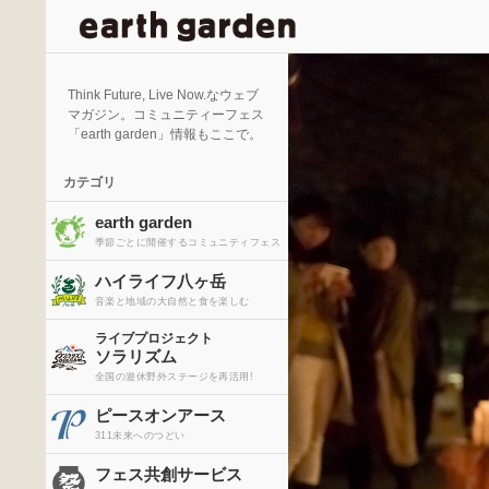
検
索
Think Future, Live Now.なウェブ
マガジン。コミュニティーフェス
「earth garden」情報もここで。
カテゴリ
earth garden
季節ごとに開催するコミュニティフェス
ハイライフ八ヶ岳
音楽と地域の大自然と食を楽しむ
ライブプロジェクト
ソラリズム
全国の遊休野外ステージを再活用!
ピースオンアース
311未来へのつどい
フェス共創サービス