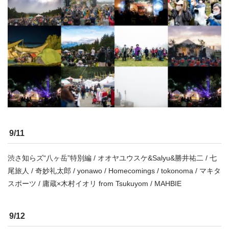
9/11
渋さ知らズ“八ヶ岳”特別編 / オオヤユウスケ&Salyu&勝井祐二 / 七
尾旅人 / 奇妙礼太郎 / yonawo / Homecomings / tokonoma / マキタ
スポーツ / 庸蔵×木村イオリ from Tsukuyom / MAHBIE
9/12