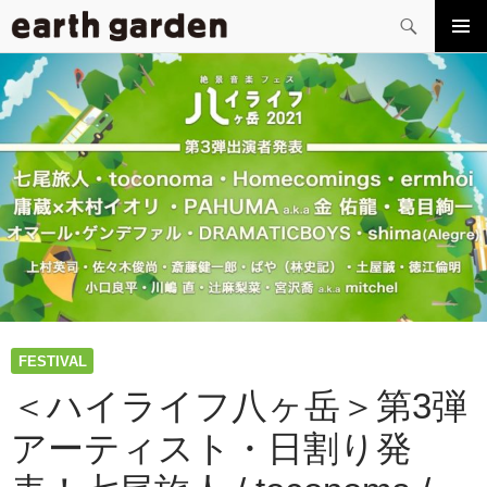
検
索
コ
メイン
ン
メニュ
テ
ー
ン
ツ
へ
ス
キ
ッ
プ
FESTIVAL
＜ハイライフ八ヶ岳＞第3弾
アーティスト・日割り発