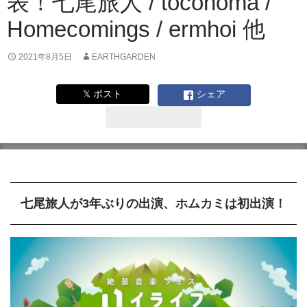
表！七尾旅人 / toconoma /
Homecomings / ermhoi 他
2021年8月5日
EARTHGARDEN
𝕏 ポスト
シェア
七尾旅人が3年ぶりの出演、ホムカミは初出演！