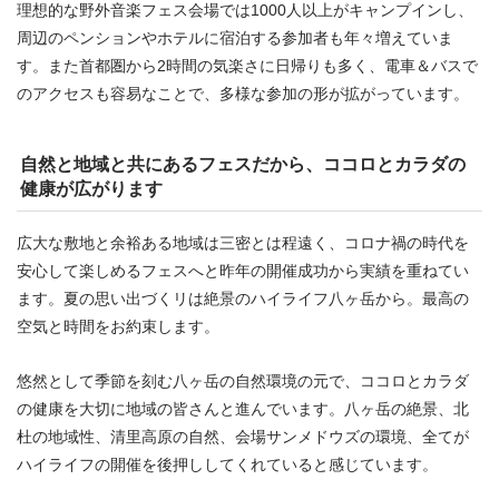
理想的な野外音楽フェス会場では1000人以上がキャンプインし、
周辺のペンションやホテルに宿泊する参加者も年々増えていま
す。また首都圏から2時間の気楽さに日帰りも多く、電車＆バスで
のアクセスも容易なことで、多様な参加の形が拡がっています。
自然と地域と共にあるフェスだから、ココロとカラダの
健康が広がります
広大な敷地と余裕ある地域は三密とは程遠く、コロナ禍の時代を
安心して楽しめるフェスへと昨年の開催成功から実績を重ねてい
ます。夏の思い出づくリは絶景のハイライフ八ヶ岳から。最高の
空気と時間をお約束します。
悠然として季節を刻む八ヶ岳の自然環境の元で、ココロとカラダ
の健康を大切に地域の皆さんと進んでいます。八ヶ岳の絶景、北
杜の地域性、清里高原の自然、会場サンメドウズの環境、全てが
ハイライフの開催を後押ししてくれていると感じています。