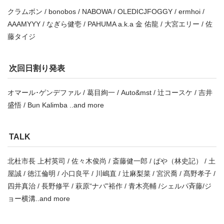
クラムボン / bonobos / NABOWA / OLEDICJFOGGY / ermhoi /
AAAMYYY / なぎら健壱 / PAHUMA a.k.a 金 佑龍 / 大宮エリー / 佐
藤タイジ
次回日割り発表
オマール･ゲンデファル / 葛目絢一 / Auto&mst / 辻コースケ / 吉井
盛悟 / Bun Kalimba ..and more
TALK
北杜市長 上村英司 / 佐々木俊尚 / 斎藤健一郎 / ぱや（林史記） / 土
屋誠 / 徳江倫明 / 小口良平 / 川嶋直 / 辻麻梨菜 / 宮沢喬 / 髙野孝子 /
四井真治 / 長野修平 / 萩原“ナバ”裕作 / 青木亮輔 /シェルパ斉藤/ジ
ョー横溝..and more