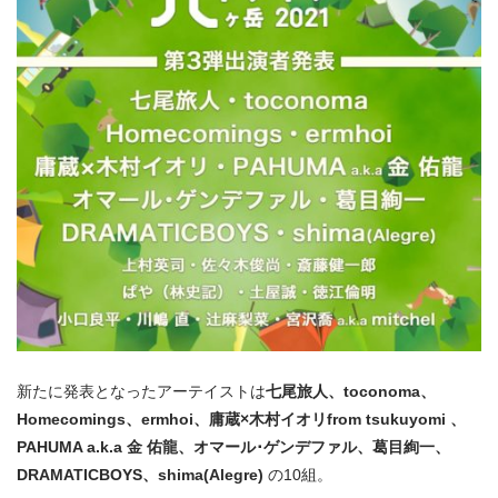
新たに発表となったアーテイストは
七尾旅人、toconoma、
Homecomings、ermhoi、庸蔵×木村イオリfrom tsukuyomi 、
PAHUMA a.k.a 金 佑龍、オマール･ゲンデファル、葛目絢一、
DRAMATICBOYS、shima(Alegre)
の10組。