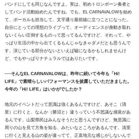
バンドにしても同じなんですよ。実は、初めトロンボーン奏者と
してバンド活動始めたんですね。でも、EL CARNAVALOWを始め
て、ボーカルも担当して、文字通り最前線に立つことになった。
自分にとっての理想のライブって、オーディエンスが身動き取れ
ないくらい圧倒するものって思ってるんですけど、それって、や
っぱり生活の中から出てくるもんじゃなきゃダメだとも思うんで
す。演じている部分がないといえば嘘になるかもしれませんけ
ど、でもやっぱりナチュラルではありたいです。
──そんなEL CARNAVALOWは、昨年に続いて今年も「Hi!
LIFE」で素晴らしいパフォーマンスを披露していただきました。
今年の「Hi! LIFE」はいかがでしたか？
地元のイベントだって意識は強くあるんですけど、あそこ（清
里）に行くと、なんか（勝沼と）違うっていう不思議な感覚があ
るんです。山梨県民はみんなそうだと思うんですけど、無意識に
周りの山を見て方角を知る、みたいなところがあるんです。清里
に行くと見える山の姿が違ってて、正直地元な感じがしないんで