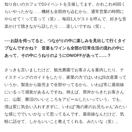
知り合いのカフェでDJイベントを主催してます。かれこれ40回く
らいやったかな……機材も全部持ち込むから、通常営業の時間に
やらせて！って言って（笑）。毎回1人ゲストを呼んで、好きな音
楽かけて聴きながら話したり……楽しいですね（笑）。
──お話を伺ってると、つながりの中に楽しみを見出して行くタイ
プなんですかね？ 音楽もワインも全部が日常生活の流れの中に
あって、その中にうねりのようにON/OFFがあって……？
さっきも言いましたけど、観光農園でお客さんを案内したり、テ
イスティングのガイドをしたり、家業の方ではいわば6次産業って
いうか。製造から販売まで全部やってるから、いわば常に最前線
にいるって感覚があるんですね。例えば、県外からきたお客さん
に、山梨、勝沼のいいところをアピールしたいっていう。でも、
僕は変に気合い入れすぎずに、いわば“海の家のお兄ちゃん”みたい
な感じででいいかなって思ってるんです。最前線なんだけど、気
軽に話せて、しかもいいこと教えてくれる、みたいな（笑）。