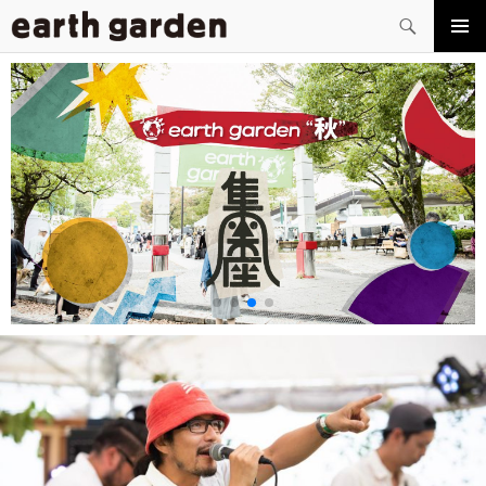
検
索
コ
メイン
ン
メニュ
テ
ー
ン
ツ
へ
ス
キ
ッ
プ