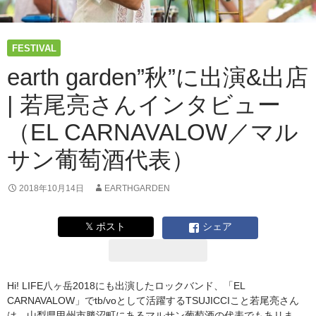
FESTIVAL
earth garden”秋”に出演&出店
| 若尾亮さんインタビュー
（EL CARNAVALOW／マル
サン葡萄酒代表）
2018年10月14日
EARTHGARDEN
𝕏 ポスト
シェア
Hi! LIFE八ヶ岳2018にも出演したロックバンド、「EL
CARNAVALOW」でtb/voとして活躍するTSUJICCIこと若尾亮さん
は、山梨県甲州市勝沼町にあるマルサン葡萄酒の代表でもあリま