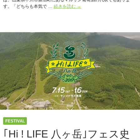
earth
す。「どちらも本気で …
続きを読む
→
garden”秋”に
出
演
&
出
店
|
若
尾
亮
さ
ん
イ
ン
タ
ビ
ュ
FESTIVAL
ー
（EL
｢Hi ! LIFE 八ヶ岳｣フェス史
CARNAVALOW