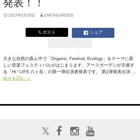
発表！！
題
大
自
2017年5月16日
EARTHGARDEN
然
の
𝕏 ポスト
シェア
ど
真
ん
中
大きな自然の真ん中で「Organic, Festival, Ecology」をテーマに新
で
しい音楽フェスティバルがはじまります。アースガーデンが主催す
フ
る「Hi ! LIFE 八ヶ岳」の第一弾出演者発表です。 第1弾発表出演 …
ェ
ア
続きを読む
→
ス
ー
や
ス
り
ガ
ま
ー
す
デ
ン
が
𝕏
主
催