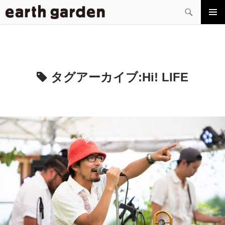
検
索
コ
メイン
ン
メニュ
テ
ー
ン
ツ
へ
タグアーカイブ:
Hi! LIFE
ス
キ
ッ
プ