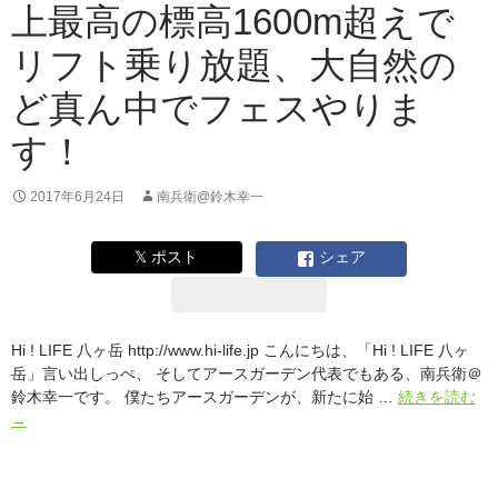
上最高の標高1600m超えで
／
マ
リフト乗り放題、大自然の
ル
サ
ど真ん中でフェスやりま
ン
葡
す！
萄
酒
2017年6月24日
南兵衛@鈴木幸一
代
表）
𝕏 ポスト
シェア
Hi ! LIFE 八ヶ岳 http://www.hi-life.jp こんにちは、「Hi ! LIFE 八ヶ
岳」言い出しっぺ、 そしてアースガーデン代表でもある、南兵衛＠
｢Hi
鈴木幸一です。 僕たちアースガーデンが、新たに始 …
続きを読む
!
→
LI
八
ヶ