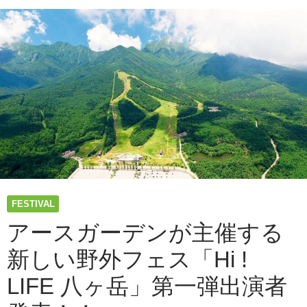
岳｣
フ
ェ
ス
史
上
最
高
の
標
高
16
超
え
FESTIVAL
で
リ
アースガーデンが主催する
フ
新しい野外フェス「Hi !
ト
乗
LIFE 八ヶ岳」第一弾出演者
り
放