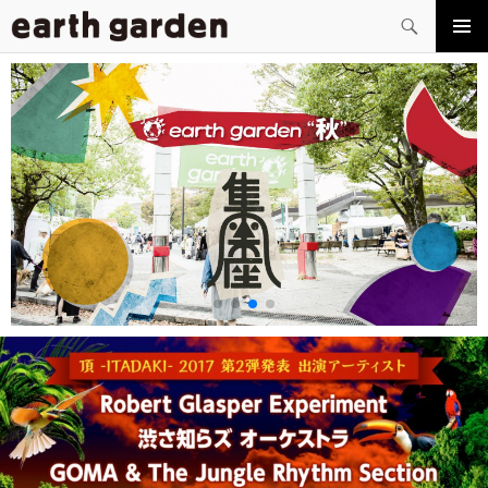
検
索
コ
メイン
ン
メニュ
テ
ー
ン
ツ
へ
ス
キ
ッ
プ