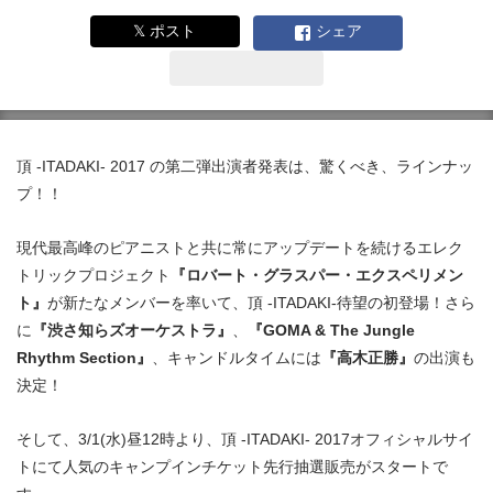
𝕏 ポスト
シェア
頂 -ITADAKI- 2017 の第二弾出演者発表は、驚くべき、ラインナッ
プ！！
現代最高峰のピアニストと共に常にアップデートを続けるエレク
トリックプロジェクト
『ロバート・グラスパー・エクスペリメン
ト』
が新たなメンバーを率いて、頂 -ITADAKI-待望の初登場！さら
に
『渋さ知らズオーケストラ』
、
『GOMA & The Jungle
Rhythm Section』
、キャンドルタイムには
『高木正勝』
の出演も
決定！
そして、3/1(水)昼12時より、頂 -ITADAKI- 2017オフィシャルサイ
トにて人気のキャンプインチケット先行抽選販売がスタートで