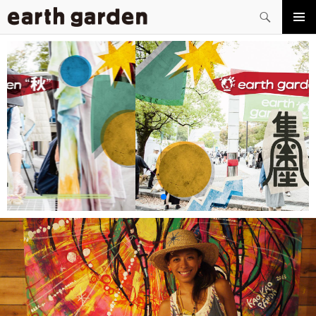
検
索
コ
メイン
ン
メニュ
テ
ー
ン
ツ
へ
ス
キ
ッ
プ