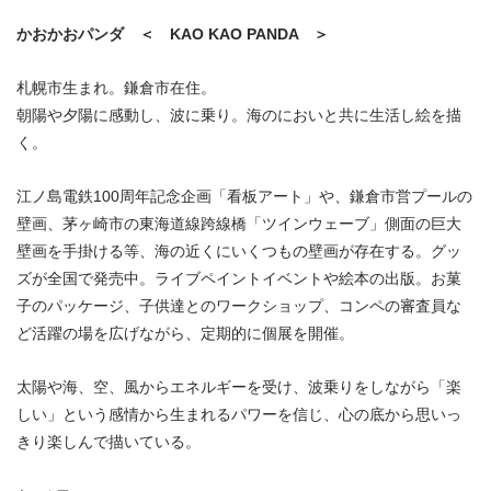
かおかおパンダ ＜ KAO KAO PANDA ＞
札幌市生まれ。鎌倉市在住。
朝陽や夕陽に感動し、波に乗り。海のにおいと共に生活し絵を描
く。
江ノ島電鉄100周年記念企画「看板アート」や、鎌倉市営プールの
壁画、茅ヶ崎市の東海道線跨線橋「ツインウェーブ」側面の巨大
壁画を手掛ける等、海の近くにいくつもの壁画が存在する。グッ
ズが全国で発売中。ライブペイントイベントや絵本の出版。お菓
子のパッケージ、子供達とのワークショップ、コンペの審査員な
ど活躍の場を広げながら、定期的に個展を開催。
太陽や海、空、風からエネルギーを受け、波乗りをしながら「楽
しい」という感情から生まれるパワーを信じ、心の底から思いっ
きり楽しんで描いている。