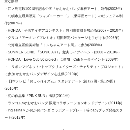
主な略歴
・江ノ島電鉄100周年記念企画「かおかおパンダ看板アート」制作(2002年)
・札幌市交通局販売「ウィズユーカード」（乗車用カード）のビジュアル制
作(2007年)
・HONDA「子供アイデアコンテスト」特別審査員を努める(2007～2010年)
・グリコ「アーミンドプレミオ」期間限定パッケージを手がける(2008年)
・北海道立函館美術館「トンちゃんアート展」に参加(2008年)
・SUMMER SONIC 「SONIC ART」出演 ライブイベント(2008～2010年)
・HONDA「Love Cub 50 project」に参加 Cubを一台ペイント(2009年)
・「リボンマグネット×トップクリエイターズ・チャリティ・プロジェクト」
に参加 かおかおパンダデザインを提供(2010年)
・ 日本テレビ「おしゃれイズム」スタジオアート (第122回・第124回）
(2010年)
・初の作品集『PINK SUN』出版(2011年)
・ランコム×かおかおパンダ 限定コラボレーションキッドデザイン(2011年)
・Inglesina × かおかおパンダ コラボアートプレート等 babyグッズ発売スタ
ート(2012年)