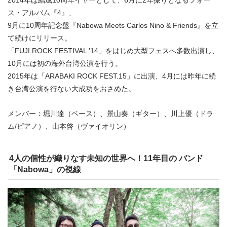
2014年は結成10周年イヤーとして、6月に2年振りとなるフォー
ス・アルバム『4』、
9月に10周年記念盤『Nabowa Meets Carlos Nino & Friends』を立
て続けにリリース。
「FUJI ROCK FESTIVAL ’14」をはじめ大型フェスへ多数出演し、
10月には初の海外台湾公演を行う。
2015年は「ARABAKI ROCK FEST.15」に出演、4月には昨年に続
き台湾公演を行ない大成功をおさめた。
メンバー：堀川達（ベース）、景山奏（ギター）、川上優（ドラ
ム/ピアノ）、山本啓（ヴァイオリン）
4人の個性が織りなす未知の世界へ！11年目の バンド
「Nabowa」の視線