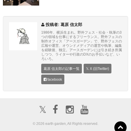
投稿者: 葛原 信太郎
1986年、横浜生まれ。野外フェス・社会・執筆の3
つの領域を仕事にするフリーランス。野外フェスの
制作オフィス「アースガーデン」で、野外フェスの
広報や運営、オウンドメディアの運営や執筆、編集
を経験後、独立。アースガーデンには引き続き所属
しつつ、ライターや行政のDXのお手伝いなど、い
ろいろ。
葛原 信太郎の記事一覧
𝕏 X (旧Twitter)
facebook
𝕏
© 2026 earth garden, All Rights reserved.