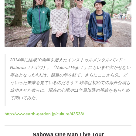
2014年に結成10周年を迎えたインストゥルメンタルバンド・
Nabowa（ナボワ）。「Natural High！」にもいまや欠かせない
存在となった4人は、節目の年を経て、さらにここから先、ど
ういった未来を見ているのだろう？ 昨年は初めての海外公演も
成功させた彼らに、現在の心境や11年目以降の視線をあらため
て聞いてみた。
http://www.earth-garden.jp/culture/43538/
Nabowa One Man Live Tour