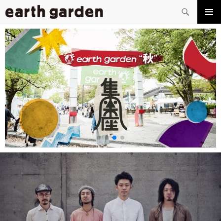
検
索
コ
メイン
ン
メニュ
テ
ー
ン
ツ
へ
ス
キ
ッ
プ