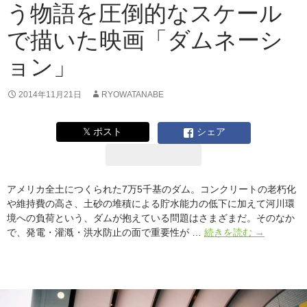
う物語を圧倒的なスケール
木
俊
で描いた映画「ダムネーシ
尚
が
ョン」
語
る
「社
2014年11月21日
RYOWATANABE
会
を
𝕏 ポスト
シェア
リ
メ
イ
ク
アメリカ全土につくられた7万5千基のダム。コンクリートの老朽化
す
や維持費の高さ、土砂の堆積による貯水能力の低下に加えて河川環
る！」
境への負荷という、ダムが抱えている問題はさまざまだ。そのなか
ム
で、発電・灌漑・洪水防止の面で重要性が …
続きを読む
→
ダ
な
ダ
ム
を