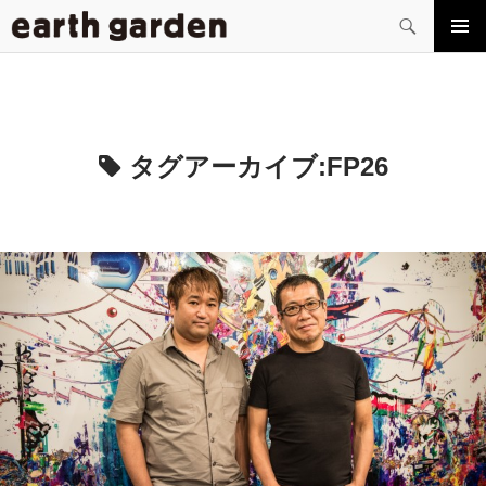
検
索
コ
メイン
ン
メニュ
テ
ー
ン
ツ
へ
タグアーカイブ:
FP26
ス
キ
ッ
プ