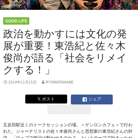
GOOD LIFE
政治を動かすには文化の発
展が重要！東浩紀と佐々木
俊尚が語る「社会をリメイ
クする！」
2014年11月21日
RYOWATANABE
𝕏 ポスト
シェア
五反田駅近くのトークセッションの場、＜ゲンロンカフェ＞で行わ
れた、ジャーナリストの佐々木俊尚さんと思想家の東浩紀さんの対
談。「ウェブで政治は動かせるのか？」というテーマで始まったセ