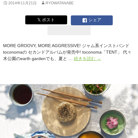
た
2014年11月21日
RYOWATANABE
映
画
𝕏 ポスト
シェア
「ダ
ム
ネ
ー
MORE GROOVY, MORE AGGRESSIVE! ジャム系インストバンド
シ
toconomaの セカンドアルバムが発売中! toconoma「TENT」 代々
ョ
MORE
木公園のearth gardenでも、夏と …
続きを読む
→
ン」
GROOVY,
MORE
AGGRESSIVE！
ジ
ャ
ム
系
イ
ン
ス
ト
バ