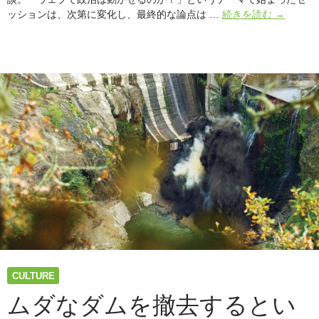
政
ッションは、次第に変化し、最終的な論点は …
続きを読む
→
治
を
動
か
す
に
は
文
化
の
発
展
が
重
要！
東
浩
CULTURE
紀
と
ムダなダムを撤去するとい
佐々