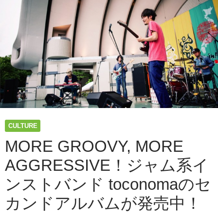
撤
去
す
る
と
い
う
物
語
を
圧
倒
CULTURE
的
な
MORE GROOVY, MORE
ス
AGGRESSIVE！ジャム系イ
ケ
ー
ンストバンド toconomaのセ
ル
で
カンドアルバムが発売中！
描
い