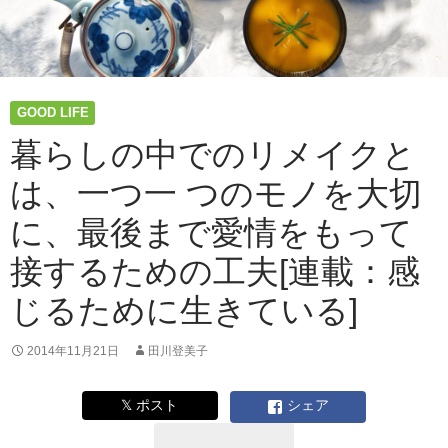
ン
ド
toconoma
の
セ
GOOD LIFE
カ
ン
暮らしの中でのリメイクと
ド
ア
は、一つ一 つのモノを大切
ル
に、最後まで愛情をもって
バ
ム
接するための工夫[連載：感
が
発
じるために生きている]
売
中！
2014年11月21日
田川登美子
𝕏 ポスト
シェア