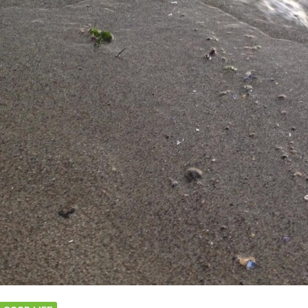
の
は
こ
う
い
う
こ
と
な
ん
だ」
[ご
近
所
狩
猟
採
集
ラ
イ
フ]