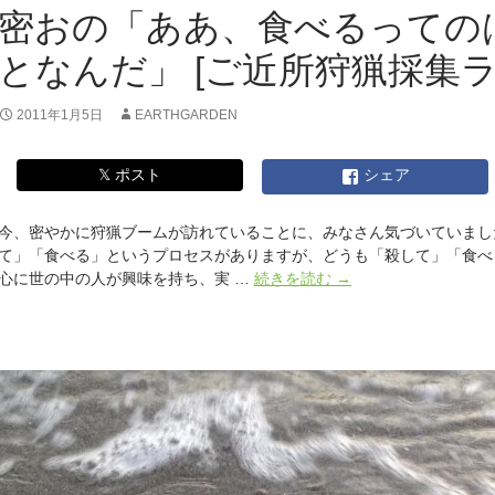
ラ
密おの「ああ、食べるっての
イ
フ]
となんだ」 [ご近所狩猟採集ラ
2011年1月5日
EARTHGARDEN
𝕏 ポスト
シェア
今、密やかに狩猟ブームが訪れていることに、みなさん気づいていまし
て」「食べる」というプロセスがありますが、どうも「殺して」「食べ
密
心に世の中の人が興味を持ち、実 …
続きを読む
→
お
の
「あ
あ、
食
べ
る
っ
て