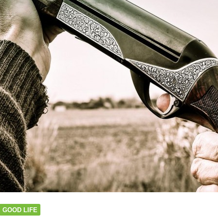
み
ま
せ
ん
か？
密
お
の
「春
の
野
草
摘
み」
[ご
近
所
狩
猟
採
GOOD LIFE
集