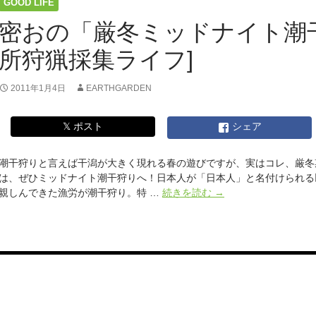
GOOD LIFE
密おの「厳冬ミッドナイト潮干
所狩猟採集ライフ]
2011年1月4日
EARTHGARDEN
𝕏 ポスト
シェア
潮干狩りと言えば干潟が大きく現れる春の遊びですが、実はコレ、厳冬
は、ぜひミッドナイト潮干狩りへ！日本人が「日本人」と名付けられる
密
親しんできた漁労が潮干狩り。特 …
続きを読む
→
お
の
「厳
冬
ミ
ッ
ド
ナ