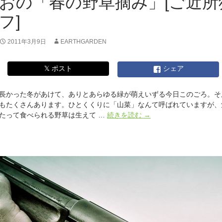
おの「春の野草摘み」[ご近
フ]
2011年3月9日
EARTHGARDEN
𝕏 ポスト
シェア
長かった冬があけて、ありとあらゆる緑が萌えいずる今日このごろ。そ
もたくさんあります。ひとくくりに「山菜」なんて呼ばれていますが、
散
たって食べられる野草は生えて …
続きを読む
→
歩
の
途
中
で、
道
草、
食
っ
て