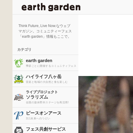
検
索
Think Future, Live Now.なウェブ
マガジン。コミュニティーフェス
「earth garden」情報もここで。
カテゴリ
earth garden
季節ごとに開催するコミュニティフェス
ハイライフ八ヶ岳
音楽と地域の大自然と食を楽しむ
ライブプロジェクト
ソラリズム
全国の遊休野外ステージを再活用!
ピースオンアース
311未来へのつどい
フェス共創サービス