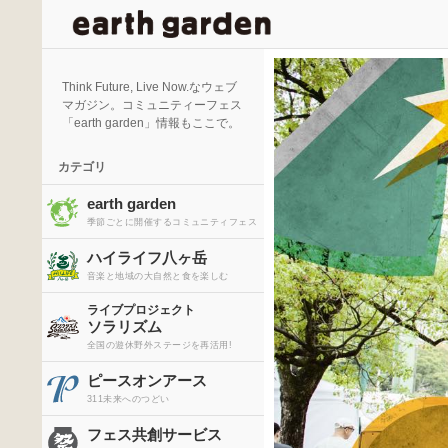
検
索
Think Future, Live Now.なウェブ
マガジン。コミュニティーフェス
「earth garden」情報もここで。
カテゴリ
earth garden
季節ごとに開催するコミュニティフェス
ハイライフ八ヶ岳
音楽と地域の大自然と食を楽しむ
ライブプロジェクト
ソラリズム
全国の遊休野外ステージを再活用!
ピースオンアース
311未来へのつどい
フェス共創サービス