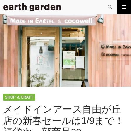
検
索
コ
メイン
ン
メニュ
テ
ー
ン
ツ
へ
ス
キ
ッ
プ
SHOP & CRAFT
メイドインアース自由が丘
店の新春セールは1/9まで！