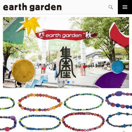
検
索
コ
メイン
ン
メニュ
テ
ー
ン
ツ
へ
ス
キ
ッ
プ