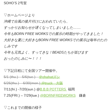
SOHO’S 2号室
▽ホームページより
沖縄で台風の後片付けにおわれていたら、
すっかりお知らせが遅くなってしまいました…….
今年もBORN FREE WORKSでの展示の時期がやってきました！
大好きな夏に大好きなBORN FREE WORKSでの展示は毎年のたの
しみです
今年も元気よく、すってきな！BEADSたちが並びます
おったのしみに〜！！！
▽下記日程にて全国ツアー開催中。
5/1 (thu.) – 5/6(tue.)
＠chahatズシ
6/26(thu.) – 6/30(mon.)
@truck 大阪
7/11(fri.) -7/20(sun.) @
B.B.B POTTERS
福岡
7.25(FRI.) – 7/29(tue.)
@BORNFREEWORKS
鎌倉
▽これまでの開催の様子