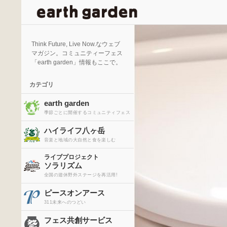
検
索
Think Future, Live Now.なウェブ
マガジン。コミュニティーフェス
「earth garden」情報もここで。
カテゴリ
earth garden
季節ごとに開催するコミュニティフェス
ハイライフ八ヶ岳
音楽と地域の大自然と食を楽しむ
ライブプロジェクト
ソラリズム
全国の遊休野外ステージを再活用!
ピースオンアース
311未来へのつどい
フェス共創サービス