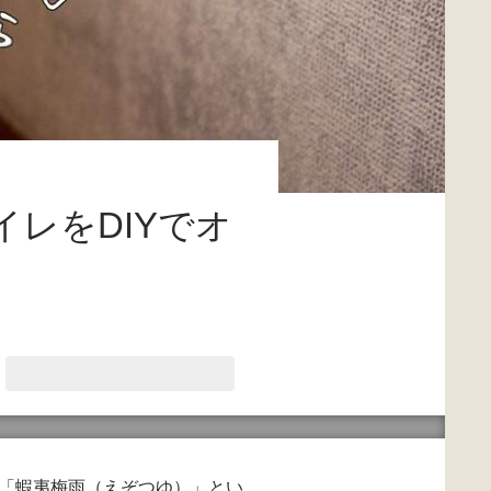
レをDIYでオ
「蝦夷梅雨（えぞつゆ）」とい