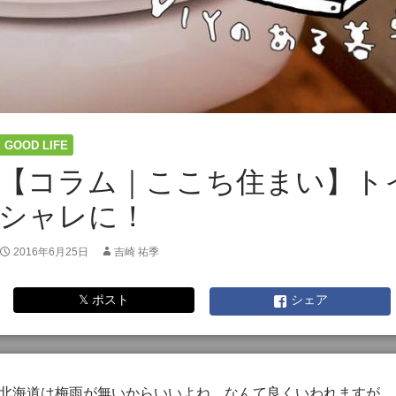
GOOD LIFE
【コラム｜ここち住まい】トイ
シャレに！
2016年6月25日
吉崎 祐季
𝕏 ポスト
シェア
北海道は梅雨が無いからいいよね、なんて良くいわれますが、