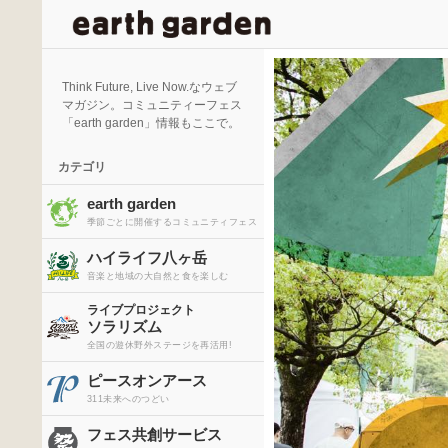
検
索
Think Future, Live Now.なウェブ
マガジン。コミュニティーフェス
「earth garden」情報もここで。
カテゴリ
earth garden
季節ごとに開催するコミュニティフェス
ハイライフ八ヶ岳
音楽と地域の大自然と食を楽しむ
ライブプロジェクト
ソラリズム
全国の遊休野外ステージを再活用!
ピースオンアース
311未来へのつどい
フェス共創サービス