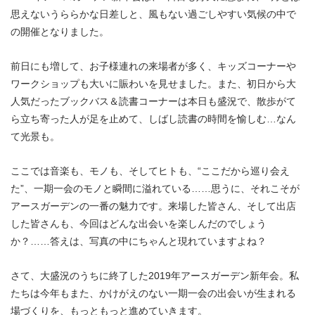
思えないうららかな日差しと、風もない過ごしやすい気候の中で
の開催となりました。
前日にも増して、お子様連れの来場者が多く、キッズコーナーや
ワークショップも大いに賑わいを見せました。また、初日から大
人気だったブックバス＆読書コーナーは本日も盛況で、散歩がて
ら立ち寄った人が足を止めて、しばし読書の時間を愉しむ…なん
て光景も。
ここでは音楽も、モノも、そしてヒトも、“ここだから巡り会え
た”、一期一会のモノと瞬間に溢れている……思うに、それこそが
アースガーデンの一番の魅力です。来場した皆さん、そして出店
した皆さんも、今回はどんな出会いを楽しんだのでしょう
か？……答えは、写真の中にちゃんと現れていますよね？
さて、大盛況のうちに終了した2019年アースガーデン新年会。私
たちは今年もまた、かけがえのない一期一会の出会いが生まれる
場づくりを、もっともっと進めていきます。