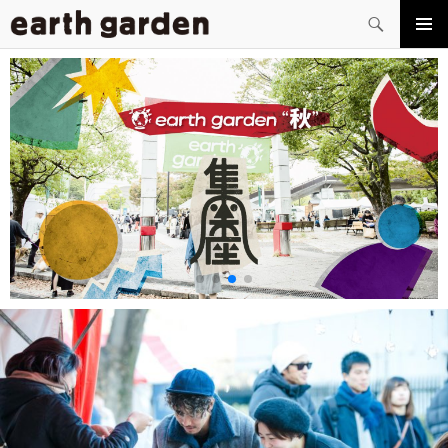
検
索
コ
メイン
ン
メニュ
テ
ー
ン
ツ
へ
ス
キ
ッ
プ