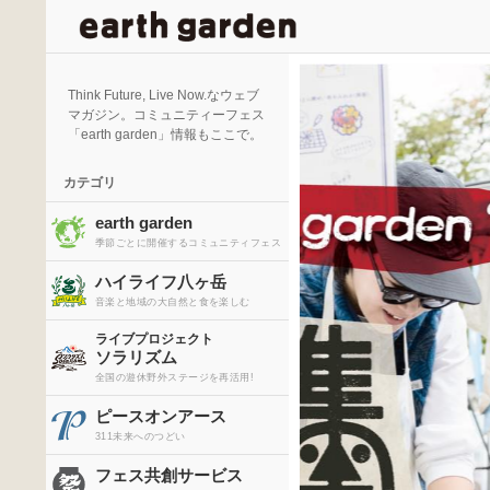
検
索
Think Future, Live Now.なウェブ
マガジン。コミュニティーフェス
「earth garden」情報もここで。
カテゴリ
earth garden
季節ごとに開催するコミュニティフェス
ハイライフ八ヶ岳
音楽と地域の大自然と食を楽しむ
ライブプロジェクト
ソラリズム
全国の遊休野外ステージを再活用!
ピースオンアース
311未来へのつどい
フェス共創サービス