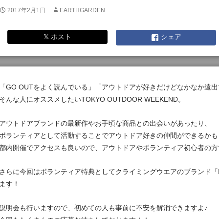
2017年2月1日
EARTHGARDEN
𝕏 ポスト
シェア
「GO OUTをよく読んでいる」「アウトドアが好きだけどなかなか遠
そんな人にオススメしたいTOKYO OUTDOOR WEEKEND。
アウトドアブランドの最新作やお手頃な商品との出会いがあったり、
ボランティアとして活動することでアウトドア好きの仲間ができるかも
都内開催でアクセスも良いので、アウトドアやボランティア初心者の方
さらに今回はボランティア特典としてクライミングウエアのブランド「
ます！
説明会も行いますので、初めての人も事前に不安を解消できますよ♪