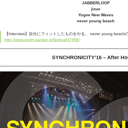
JABBERLOOP
jizue
Yogee New Waves
never young beach
【Interview】自分にフィットしたものをやる。 never young bea
http://www.earth-garden.jp/festival/47998/
SYNCHRONICITY’16 – After Ho