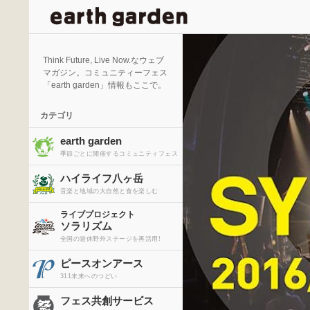
検
索
Think Future, Live Now.なウェブ
マガジン。コミュニティーフェス
「earth garden」情報もここで。
カテゴリ
earth garden
季節ごとに開催するコミュニティフェス
ハイライフ八ヶ岳
音楽と地域の大自然と食を楽しむ
ライブプロジェクト
ソラリズム
全国の遊休野外ステージを再活用!
ピースオンアース
311未来へのつどい
フェス共創サービス