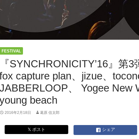
FESTIVAL
『SYNCHRONICITY’16』
fox capture plan、jizue、toc
JABBERLOOP、 Yogee New 
young beach
2016年2月18日
葛原 信太郎
𝕏 ポスト
シェア