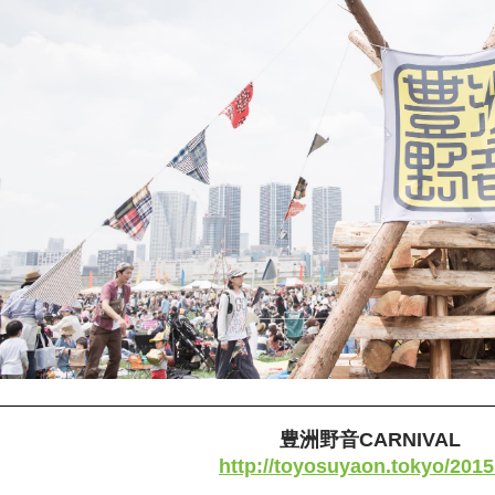
豊洲野音CARNIVAL
http://toyosuyaon.tokyo/2015