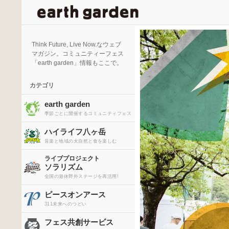
検
索
Think Future, Live Now.なウェブ
マガジン。コミュニティーフェス
「earth garden」情報もここで。
カテゴリ
earth garden
季節ごとに開催するコミュニティフェス
ハイライフ八ヶ岳
音楽と地域の大自然と食を楽しむ
ライブプロジェクト
ソラリズム
全国の遊休野外ステージを再活用!
ピースオンアース
311未来へのつどい
フェス共創サービス