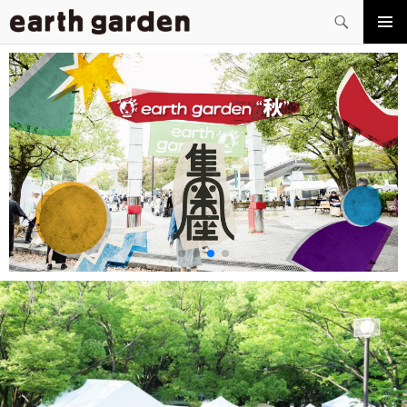
検
索
コ
メイン
ン
メニュ
テ
ー
ン
ツ
へ
ス
キ
ッ
プ