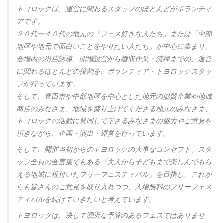
トヨロックは、運営に関わるスタッフのほとんどがボランティ
アです。
２０代〜４０代の地元の「フェス好きな人たち」または「中部
地区や地元で面白いことをやりたい人たち」が中心に集まり、
会場内の出店誘導、開場設営から撤収作業・清掃までの、運営
に関わるほとんどの役割を、ボランティア・トヨロックスタッ
フが行っています。
そして、豊田市や中部地区を中心とした地元の協賛企業や地域
商店のみなさま、地域を盛り上げてくださる地元のみなさま、
トヨロックの活動に賛同して下さるみなさまの協力やご意見を
頂きながら、企画・演出・運営を行っています。
そして、開催当初からのトヨロックの大事なコンセプト、スタ
ッフ全員の合言葉でもある「大人から子どもまで楽しんでもら
える地域に根付いたフリーフェスティバル」を目指し、これか
らも皆さんのご意見を取り入れつつ、入場無料のフリーフェス
ティバルを続けていきたいと考えています。
トヨロックは、決して潤沢な予算のあるフェスではありませ