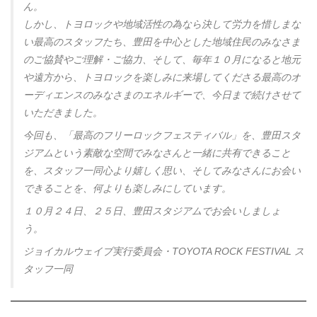
ん。
しかし、トヨロックや地域活性の為なら決して労力を惜しまな
い最高のスタッフたち、豊田を中心とした地域住民のみなさま
のご協賛やご理解・ご協力、そして、毎年１０月になると地元
や遠方から、トヨロックを楽しみに来場してくださる最高のオ
ーディエンスのみなさまのエネルギーで、今日まで続けさせて
いただきました。
今回も、「最高のフリーロックフェスティバル」を、豊田スタ
ジアムという素敵な空間でみなさんと一緒に共有できること
を、スタッフ一同心より嬉しく思い、そしてみなさんにお会い
できることを、何よりも楽しみにしています。
１０月２４日、２５日、豊田スタジアムでお会いしましょ
う。
ジョイカルウェイブ実行委員会・TOYOTA ROCK FESTIVAL ス
タッフ一同