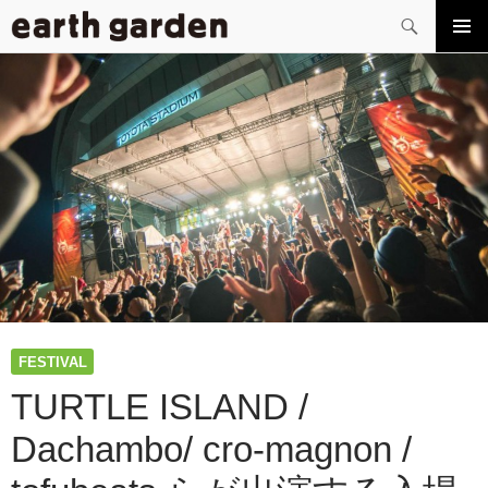
検
索
コ
メイン
ン
メニュ
テ
ー
ン
ツ
へ
ス
キ
ッ
プ
FESTIVAL
TURTLE ISLAND /
Dachambo/ cro-magnon /