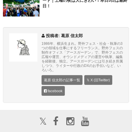
ート｜土曜の夜は大にぎわい！本日5日は最終
日！
投稿者: 葛原 信太郎
1986年、横浜生まれ。野外フェス・社会・執筆の3
つの領域を仕事にするフリーランス。野外フェスの
制作オフィス「アースガーデン」で、野外フェスの
広報や運営、オウンドメディアの運営や執筆、編集
を経験後、独立。アースガーデンには引き続き所属
しつつ、ライターや行政のDXのお手伝いなど、い
ろいろ。
葛原 信太郎の記事一覧
𝕏 X (旧Twitter)
facebook
𝕏