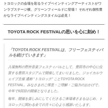
トヨロックの会場を彩るライブペインティングアーティストがワ
ンラブステージ横、グリーンフィールドに登場！ それぞれ個性豊
かなライブペインティングスタイルは必見！
TOYOTA ROCK FESTIVALの思いを心に刻め！
「TOYOTA ROCK FESTIVALは、フリーフェスティバ
ルを続けていきます」
入場無料の野外音楽フェスティバルとして、豊田市の中心に位
置する豊田スタジアムで開催してまいりました、ジョイカルウ
ェイブ主催 通称 “トヨロック” ことTOYOTA ROCK
FESTIVAL。みなさまのご厚意・ご理解・ご協力のおかげで、
今年で9回目の開催となりました。
毎年、開催を楽しみにしてくださるご来場者さまをはじめ、ト
ヨロックに関わる全ての方々に心より感謝いたします。