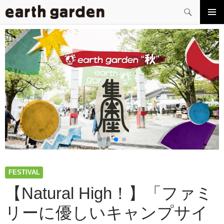
検
索
コ
メイン
ン
メニュ
テ
ー
ン
ツ
へ
ス
キ
ッ
プ
FESTIVAL
【Natural High！】「ファミ
リーに優しいキャンプサイ