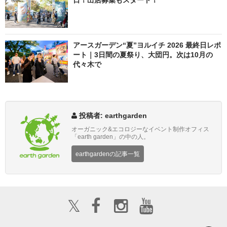
日！出店募集もスタート！
アースガーデン“夏”ヨルイチ 2026 最終日レポ
ート｜3日間の夏祭り、大団円。次は10月の
代々木で
投稿者: earthgarden
オーガニック&エコロジーなイベント制作オフィス
「earth garden」の中の人。
earthgardenの記事一覧
𝕏