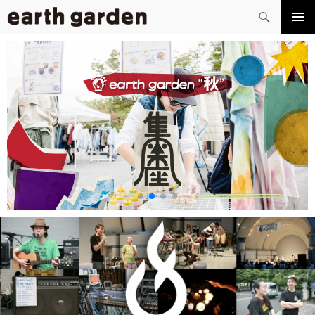
検
索
コ
メイン
ン
メニュ
テ
ー
ン
ツ
へ
ス
キ
ッ
プ