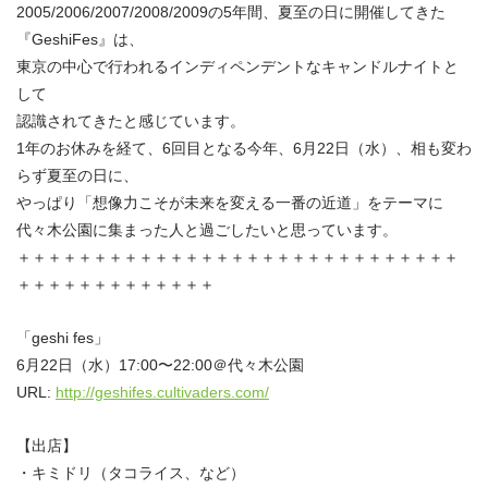
2005/2006/2007/2008/2009の5年間、夏至の日に開催してきた
『GeshiFes』は、
東京の中心で行われるインディペンデントなキャンドルナイトと
して
認識されてきたと感じています。
1年のお休みを経て、6回目となる今年、6月22日（水）、相も変わ
らず夏至の日に、
やっぱり「想像力こそが未来を変える一番の近道」をテーマに
代々木公園に集まった人と過ごしたいと思っています。
＋＋＋＋＋＋＋＋＋＋＋＋＋＋＋＋＋＋＋＋＋＋＋＋＋＋＋＋＋
＋＋＋＋＋＋＋＋＋＋＋＋＋
「geshi fes」
6月22日（水）17:00〜22:00＠代々木公園
URL:
http://geshifes.cultivaders.com/
【出店】
・キミドリ（タコライス、など）