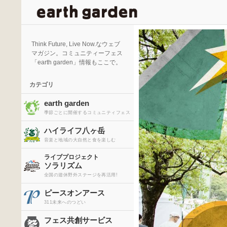
検
索
Think Future, Live Now.なウェブ
マガジン。コミュニティーフェス
「earth garden」情報もここで。
カテゴリ
earth garden
季節ごとに開催するコミュニティフェス
ハイライフ八ヶ岳
音楽と地域の大自然と食を楽しむ
ライブプロジェクト
ソラリズム
全国の遊休野外ステージを再活用!
ピースオンアース
311未来へのつどい
フェス共創サービス