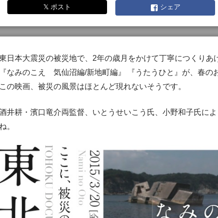
𝕏 ポスト
シェア
東日本大震災の被災地で、2年の歳月をかけて丁寧につくりあ
『なみのこえ 気仙沼編/新地町編』 『うたうひと』が、春の
この映画、被災の風景はほとんど現れないそうです。
酒井耕・濱口竜介両監督、いとうせいこう氏、小野和子氏によ
ね。