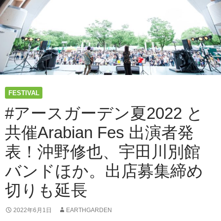
2022
と
共
催
Arabian
Fes
の
「ア
ラ
FESTIVAL
ビ
ア
#アースガーデン夏2022 と
ン
共催Arabian Fes 出演者発
マ
ー
表！沖野修也、宇田川別館
ケ
ッ
バンドほか。出店募集締め
ト」
の
切りも延長
ラ
イ
2022年6月1日
EARTHGARDEN
ン