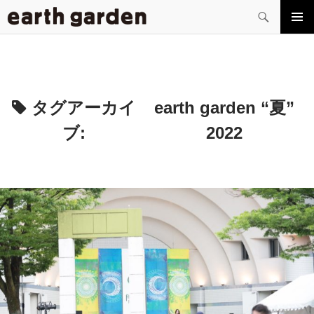
検
索
コ
メイン
ン
メニュ
テ
ー
ン
ツ
へ
タグアーカイ
earth garden “夏”
ス
ブ:
2022
キ
ッ
プ