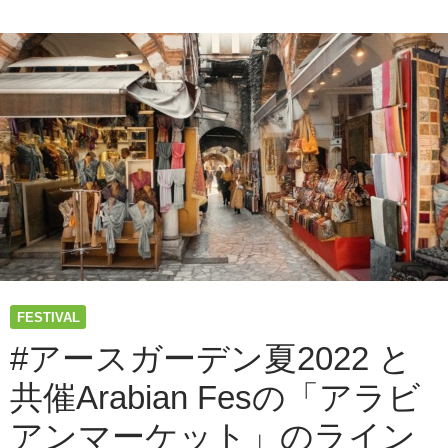
催！
ス
ガ
ー
デ
ン
夏
2022
と
共
催
Arabian
Fes
に
て
東
FESTIVAL
京
No.1
#アースガーデン夏2022 と
シ
共催Arabian Fesの「アラビ
ー
シ
アンマーケット」のライン
ャ