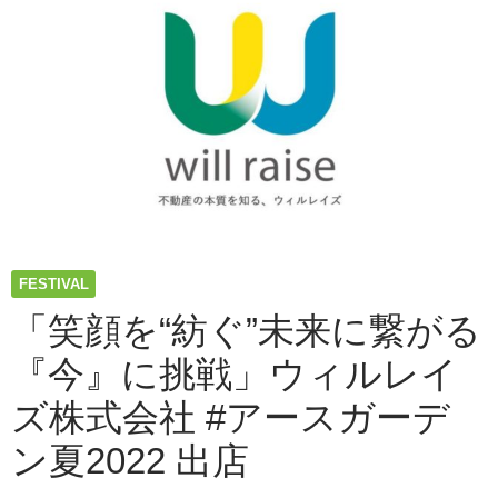
ン
で
遊
ぼ
う！
ボ
ラ
ン
テ
ィ
ア
が
FESTIVAL
待
っ
「笑顔を“紡ぐ”未来に繋がる
て
『今』に挑戦」ウィルレイ
る
よ！
ズ株式会社 #アースガーデ
#
ア
ン夏2022 出店
ー
ス