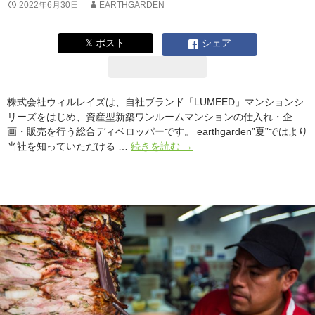
ガ
2022年6月30日
EARTHGARDEN
ー
デ
𝕏 ポスト
シェア
ン
夏
2022
株式会社ウィルレイズは、自社ブランド「LUMEED」マンションシ
リーズをはじめ、資産型新築ワンルームマンションの仕入れ・企
画・販売を行う総合ディベロッパーです。 earthgarden”夏”ではより
「笑
当社を知っていただける …
続きを読む
→
顔
を“紡
ぐ”未
来
に
繋
が
る
『今』
に
挑