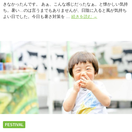
きなかったんです。 あぁ、こんな感じだったなぁ。と懐かしい気持
ち。暑い…のは言うまでもありませんが、日陰に入ると風が気持ち
3
よい日でした。今日も暑さ対策を …
続きを読む
→
年
ぶ
り
の
#
ア
ー
ス
ガ
ー
デ
ン
夏
、
代々
木
公
FESTIVAL
園