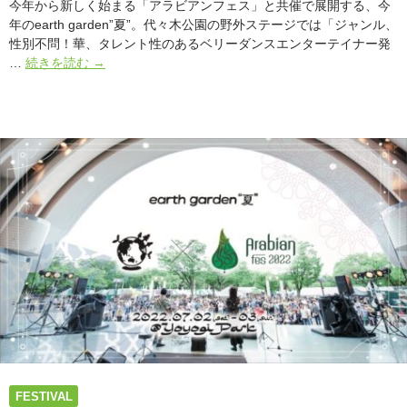
今年から新しく始まる「アラビアンフェス」と共催で展開する、今
募
年のearth garden”夏”。代々木公園の野外ステージでは「ジャンル、
集
性別不問！華、タレント性のあるベリーダンスエンターテイナー発
締
#
…
続きを読む
→
め
ア
切
ー
り
ス
も
ガ
延
ー
長
デ
ン
夏
2022
と
共
催
Arabian
Fes
に
て
ベ
FESTIVAL
リ