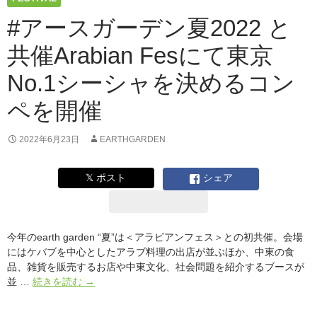
番
人
#アースガーデン夏2022 と
気
共催Arabian Fesにて東京
の
ケ
No.1シーシャを決めるコン
バ
ブ
ペを開催
を
決
め
2022年6月23日
EARTHGARDEN
る
「推
𝕏 ポスト
シェア
し
ケ
バ」
人
今年のearth garden “夏”は＜アラビアンフェス＞との初共催。会場
気
にはケバブを中心としたアラブ料理の出店が並ぶほか、中東の食
投
品、雑貨を販売するお店や中東文化、社会問題を紹介するブースが
票
#
並 …
続きを読む
→
を
ア
開
ー