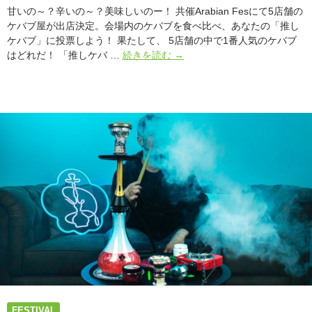
出
甘いの～？辛いの～？美味しいのー！ 共催Arabian Fesにて5店舗の
店
ケバブ屋が出店決定。会場内のケバブを食べ比べ、あなたの「推し
ケバブ」に投票しよう！ 果たして、 5店舗の中で1番人気のケバブ
#
はどれだ！ 「推しケバ …
続きを読む
→
ア
ー
ス
ガ
ー
デ
ン
夏
2022
と
共
催
Arabian
Fes
に
て
1
FESTIVAL