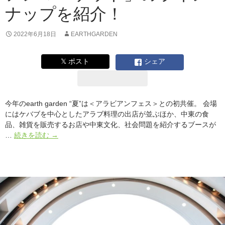
を
ナップを紹介！
決
め
る
2022年6月18日
EARTHGARDEN
コ
ン
𝕏 ポスト
シェア
ペ
を
開
催
今年のearth garden “夏”は＜アラビアンフェス＞との初共催。 会場
にはケバブを中心としたアラブ料理の出店が並ぶほか、中東の食
品、雑貨を販売するお店や中東文化、社会問題を紹介するブースが
#
…
続きを読む
→
ア
ー
ス
ガ
ー
デ
ン
夏