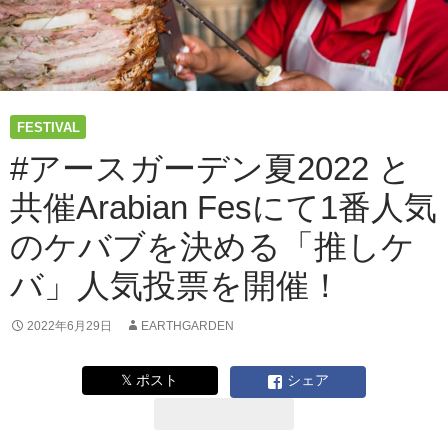
戦」
ウ
ィ
ル
レ
イ
FESTIVAL
ズ
株
#アースガーデン夏2022 と
式
共催Arabian Fesにて1番人気
会
社
のケバブを決める「推しケ
#
ア
バ」人気投票を開催！
ー
ス
ガ
2022年6月29日
EARTHGARDEN
ー
デ
𝕏 ポスト
シェア
ン
夏
2022