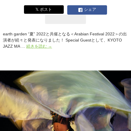
ナ
ッ
𝕏 ポスト
シェア
プ
を
紹
介！
earth garden “夏” 2022と共催となる＜Arabian Festival 2022＞の出
演者が続々と発表になりました！ Special Guestとして、KYOTO
#
JAZZ MA …
続きを読む
→
ア
ー
ス
ガ
ー
デ
ン
夏
2022
と
共
催
Arabian