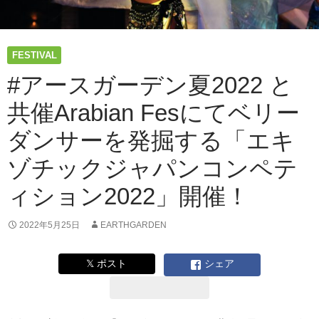
Fes
出
演
者
FESTIVAL
発
表！
#アースガーデン夏2022 と
沖
共催Arabian Fesにてベリー
野
修
ダンサーを発掘する「エキ
也、
宇
ゾチックジャパンコンペテ
田
川
ィション2022」開催！
別
館
2022年5月25日
EARTHGARDEN
バ
ン
ド
𝕏 ポスト
シェア
ほ
か。
出
店