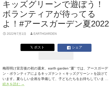
に
キッズグリーンで遊ぼう！
夏
ボランティアが待ってる
フ
ェ
よ！#アースガーデン夏2022
ス
が
戻
2022年7月1日
EARTHGARDEN
っ
て
𝕏 ポスト
シェア
き
ま
し
た！
梅雨明け宣言後の初の週末、earth garden “夏” では、アースガーデ
DAY1
ン・ボランティアによるキッズテント＜キッズグリーン＞を設けて
写
います。夏らしい企画を準備して、子どもたちをお待ちしていま …
真
キ
続きを読む
→
レ
ッ
ポ
ズ
グ
リ
ー