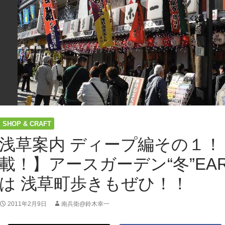
SHOP & CRAFT
浅草案内 ディープ編その１！
載！】アースガーデン“冬”EAR
は 浅草町歩きもぜひ！！
2011年2月9日
南兵衛@鈴木幸一