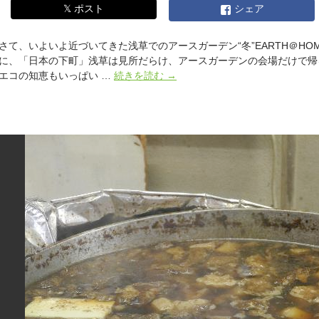
𝕏 ポスト
シェア
さて、いよいよ近づいてきた浅草でのアースガーデン“冬”EARTH＠H
に、「日本の下町」浅草は見所だらけ、アースガーデンの会場だけで帰
浅
エコの知恵もいっぱい …
続きを読む
→
草
案
内
デ
ィ
ー
プ
編
そ
の
１！
【写
真
満
載！】
ア