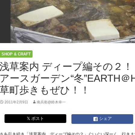
ー
ス
ガ
ー
デ
ン“冬”EARTH
＠
HOME
SHOP & CRAFT
で
は
浅草案内 ディープ編その２！
浅
草
アースガーデン“冬”EARTH＠
町
歩
草町歩きもぜひ！！
き
も
2011年2月9日
南兵衛@鈴木幸一
ぜ
ひ！！
𝕏 ポスト
シェア
さあ引き続き「浅草案内、ディープ編その２」ぐいぐい深ーく、行きま