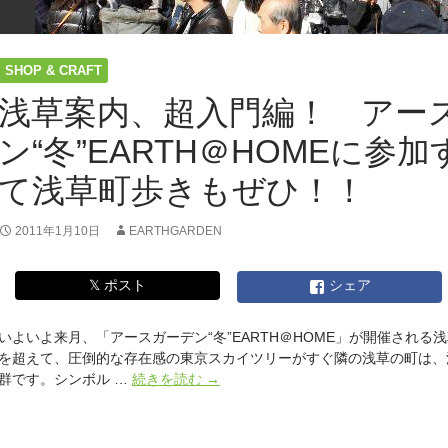
SHOP & CRAFT
浅草案内、超入門編！ アー
ン“冬”EARTH＠HOMEに参
て浅草町歩きもぜひ！！
2011年1月10日
EARTHGARDEN
𝕏 ポスト
シェア
いよいよ来月、「アースガーデン“冬”EARTH＠HOME」が開催される浅
を超えて、圧倒的な存在感の東京スカイツリーがすぐ隣の浅草の町は、
浅
群です。シンボル …
続きを読む
→
草
案
内、