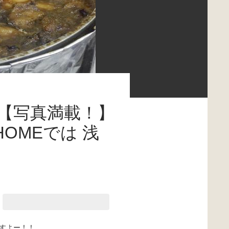
【写真満載！】
HOMEでは 浅
すよー！！