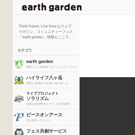
検
索
Think Future, Live Now.なウェブ
マガジン。コミュニティーフェス
「earth garden」情報もここで。
カテゴリ
earth garden
季節ごとに開催するコミュニティフェス
ハイライフ八ヶ岳
音楽と地域の大自然と食を楽しむ
ライブプロジェクト
ソラリズム
全国の遊休野外ステージを再活用!
ピースオンアース
311未来へのつどい
フェス共創サービス