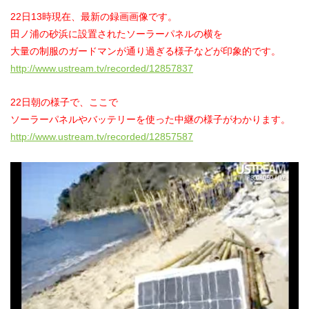
22日13時現在、最新の録画画像です。
田ノ浦の砂浜に設置されたソーラーパネルの横を
大量の制服のガードマンが通り過ぎる様子などが印象的です。
http://www.ustream.tv/recorded/12857837
22日朝の様子で、ここで
ソーラーパネルやバッテリーを使った中継の様子がわかります。
http://www.ustream.tv/recorded/12857587