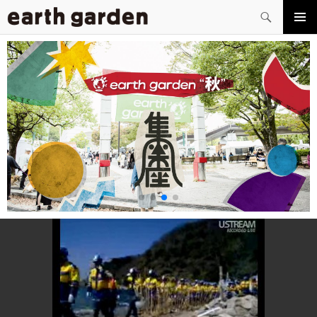
検
索
コ
メイン
ン
メニュ
テ
ー
ン
ツ
へ
ス
キ
ッ
プ