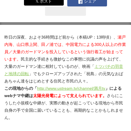
𝕏 ポスト
シェア
昨日の深夜、およそ36時間ほど前から（本稿UP：13時頃）、
瀬戸
内海、山口県上関、田ノ浦では、中国電力による300人以上の作業
員／大量のガードマンを投入しているという強行着工が始まって
います。
民主的な手続きも微妙なこの事態に抗議の声を上げて、
大量のガードマン達に相対しているのが、映画「
ミツバチの羽音
と地球の回転
」でもクローズアップされた「祝島」の元気なおば
あちゃん達をはじめとする住民と市民の人々。
この現地からの「
http://www.ustream.tv/channel/満月tv
」による
webナマ中継は
太陽光発電
によって支えられています。
さらにこ
うした小規模な中継が、実際の動きが起こっている現地から市民
自身の手で全国に届いていることも、画期的なことかもしれませ
ん。