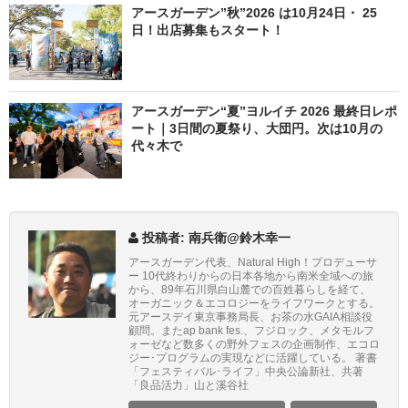
アースガーデン”秋”2026 は10月24日・ 25
日！出店募集もスタート！
アースガーデン“夏”ヨルイチ 2026 最終日レポ
ート｜3日間の夏祭り、大団円。次は10月の
代々木で
投稿者: 南兵衛@鈴木幸一
アースガーデン代表、Natural High！プロデューサ
ー 10代終わりからの日本各地から南米全域への旅
から、89年石川県白山麓での百姓暮らしを経て、
オーガニック＆エコロジーをライフワークとする。
元アースデイ東京事務局長、お茶の水GAIA相談役
顧問。またap bank fes.、フジロック、メタモルフ
ォーゼなど数多くの野外フェスの企画制作、エコロ
ジー･プログラムの実現などに活躍している。 著書
「フェスティバル･ライフ」中央公論新社、共著
「良品活力」山と溪谷社