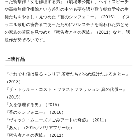
った衝撃作『女を修理する男』（劇場未公開）、ヘイトスピーチ
や高校無償化排除という差別の中でも夢を語り歌う朝鮮学校の生
徒たちをやさしく見つめた『蒼のシンフォニー』（2016）、イス
ラエル政府の密告者であったためにパレスチナを追われた男とそ
の家族の苦悩を見つめた『密告者とその家族』（2011）など、話
題作が勢ぞろいです。
上映作品
『それでも僕は帰る～シリア 若者たちが求め続けたふるさと～』
（2013）
『ザ・トゥルー・コスト ～ファストファッション 真の代償～』
（2015）
『女を修理する男』（2015）
『蒼のシンフォニー』（2016）
『ヴィック・ムニーズ／ごみアートの奇跡』（2011）
『あん』（2015／バリアフリー版）
『密告者とその家族』（2011）