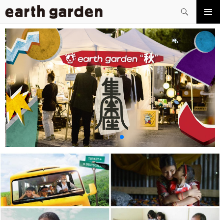
検
索
コ
メイン
ン
メニュ
テ
ー
ン
ツ
へ
ス
キ
ッ
プ