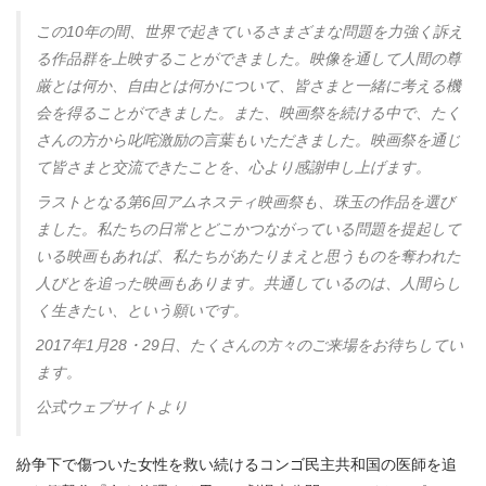
この10年の間、世界で起きているさまざまな問題を力強く訴え
る作品群を上映することができました。映像を通して人間の尊
厳とは何か、自由とは何かについて、皆さまと一緒に考える機
会を得ることができました。また、映画祭を続ける中で、たく
さんの方から叱咤激励の言葉もいただきました。映画祭を通じ
て皆さまと交流できたことを、心より感謝申し上げます。
ラストとなる第6回アムネスティ映画祭も、珠玉の作品を選び
ました。私たちの日常とどこかつながっている問題を提起して
いる映画もあれば、私たちがあたりまえと思うものを奪われた
人びとを追った映画もあります。共通しているのは、人間らし
く生きたい、という願いです。
2017年1月28・29日、たくさんの方々のご来場をお待ちしてい
ます。
公式ウェブサイトより
紛争下で傷ついた女性を救い続けるコンゴ民主共和国の医師を追