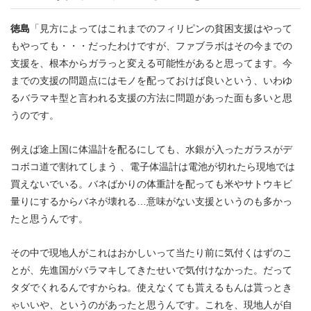
徳島
「見方によってはこれまでのフィリピンの貧困支援はやって
もやっても・・・だったわけですが、ファブラボはその今までの
支援を、根本からガラっと変える可能性があると思ってます。今
までの支援の問題点にはモノを配っておけば良いという、いわゆ
るバラマキ型と言われる支援の方法に問題があった面も多いと思
うのです。
例えば途上国に体温計を配るにしても、水銀が入ったガラスがデ
コボコ道で割れてしまう 、電子体温計は電池が切れたら現地では
買えないでいる。バネばかりの体重計を配っても米やサトウキビ
量りにするからバネが壊れる…意味がない支援というのも多かっ
たと思うんです。
その中で現地人がこれはおかしいって当たり前に気付くはずのこ
とが、先進国がバラマキしてきたせいで気付けなかった。だって
タダでくれるんですからね。使えなくても貰えるもんは貰っとき
ゃいいや、というのがあったと思うんです。これを、現地人が自