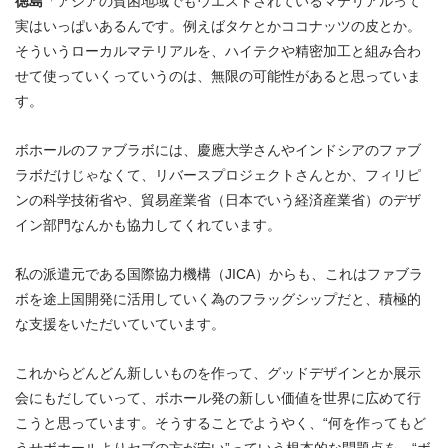
徳島
「アジアの貧困地域でもウエストされているマテリアルって
実はいっぱいあるんです。例えばタケとかココナッツの皮とか。
そういうローカルマテリアルを、ハイテクや精密加工と組み合わ
せて使っていくっていうのは、無限の可能性があると思っていま
す。
ボホールのファブラボには、慶應大学さんやインドシアのファブ
ラボだけじゃなくて、リバースプロジェクトさんとか、フィリピ
ンの科学技術省や、貿易産業省（日本でいう経済産業省）のデザ
イン部門なんかも協力してくれています。
私の派遣元である国際協力機構（JICA）からも、これはファブラ
ボを途上国開発に活用していく為のフラッグシップだと、積極的
な支援をいただいていています。
これからどんどん新しいものを作って、グッドデザインとか展示
会にもだしていって、ボホール発の新しい価値を世界に広めて行
こうと思っています。そうすることでようやく、“何を作ってもど