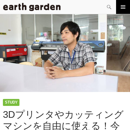
検
索
コ
メイン
ン
メニュ
テ
ー
ン
ツ
へ
ス
キ
ッ
プ
STUDY
3Dプリンタやカッティング
マシンを自由に使える！今