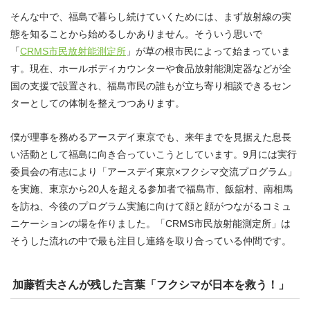
そんな中で、福島で暮らし続けていくためには、まず放射線の実
態を知ることから始めるしかありません。そういう思いで
「
CRMS市民放射能測定所
」が草の根市民によって始まっていま
す。現在、ホールボディカウンターや食品放射能測定器などが全
国の支援で設置され、福島市民の誰もが立ち寄り相談できるセン
ターとしての体制を整えつつあります。
僕が理事を務めるアースデイ東京でも、来年までを見据えた息長
い活動として福島に向き合っていこうとしています。9月には実行
委員会の有志により「アースデイ東京×フクシマ交流プログラム」
を実施、東京から20人を超える参加者で福島市、飯舘村、南相馬
を訪ね、今後のプログラム実施に向けて顔と顔がつながるコミュ
ニケーションの場を作りました。「CRMS市民放射能測定所」は
そうした流れの中で最も注目し連絡を取り合っている仲間です。
加藤哲夫さんが残した言葉「フクシマが日本を救う！」