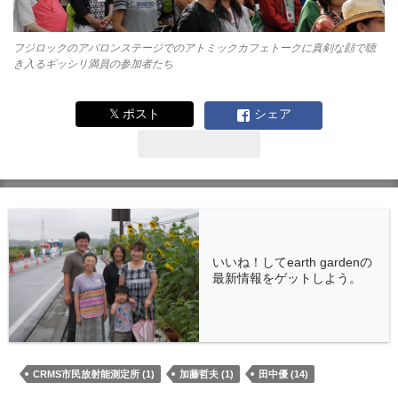
フジロックのアバロンステージでのアトミックカフェトークに真剣な顔で聴
き入るギッシリ満員の参加者たち
𝕏 ポスト
シェア
いいね！してearth gardenの
最新情報をゲットしよう。
CRMS市民放射能測定所 (1)
加藤哲夫 (1)
田中優 (14)