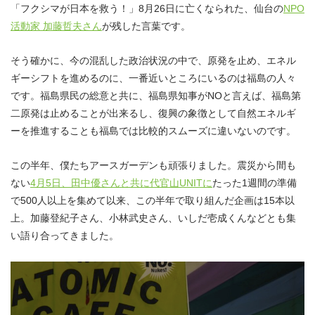
「フクシマが日本を救う！」8月26日に亡くなられた、仙台の
NPO
活動家 加藤哲夫さん
が残した言葉です。
そう確かに、今の混乱した政治状況の中で、原発を止め、エネル
ギーシフトを進めるのに、一番近いところにいるのは福島の人々
です。福島県民の総意と共に、福島県知事がNOと言えば、福島第
二原発は止めることが出来るし、復興の象徴として自然エネルギ
ーを推進することも福島では比較的スムーズに違いないのです。
この半年、僕たちアースガーデンも頑張りました。震災から間も
ない
4月5日、田中優さんと共に代官山UNITに
たった1週間の準備
で500人以上を集めて以来、この半年で取り組んだ企画は15本以
上。加藤登紀子さん、小林武史さん、いしだ壱成くんなどとも集
い語り合ってきました。