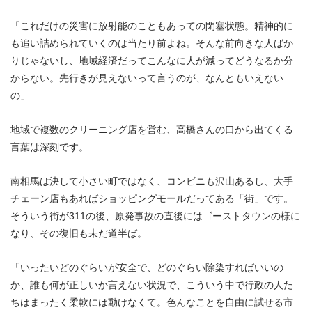
「これだけの災害に放射能のこともあっての閉塞状態。精神的に
も追い詰められていくのは当たり前よね。そんな前向きな人ばか
りじゃないし、地域経済だってこんなに人が減ってどうなるか分
からない。先行きが見えないって言うのが、なんともいえない
の」
地域で複数のクリーニング店を営む、高橋さんの口から出てくる
言葉は深刻です。
南相馬は決して小さい町ではなく、コンビニも沢山あるし、大手
チェーン店もあればショッピングモールだってある「街」です。
そういう街が311の後、原発事故の直後にはゴーストタウンの様に
なり、その復旧も未だ道半ば。
「いったいどのぐらいが安全で、どのぐらい除染すればいいの
か、誰も何が正しいか言えない状況で、こういう中で行政の人た
ちはまったく柔軟には動けなくて。色んなことを自由に試せる市