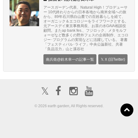
アースガーデン代表、Natural High！プロデューサ
ー 10代終わりからの日本各地から南米全域への旅
から、89年石川県白山麓での百姓暮らしを経て、
オーガニック＆エコロジーをライフワークとする。
元アースデイ東京事務局長、お茶の水GAIA相談役
顧問。またap bank fes.、フジロック、メタモルフ
ォーゼなど数多くの野外フェスの企画制作、エコロ
ジー･プログラムの実現などに活躍している。 著書
「フェスティバル･ライフ」中央公論新社、共著
「良品活力」山と溪谷社
南兵衛@鈴木幸一の記事一覧
𝕏 X (旧Twitter)
𝕏
© 2026 earth garden, All Rights reserved.
ボランティア募
about us
出店募集
集