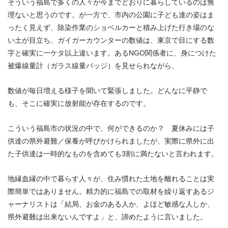
そういう福島で多くの人々が今までどおりに暮らしているのは無
理ないと思うのです。が一方で、市内の公園に子ども達の姿はま
ったく見えず、除染作業のショベルカーと積み上げた行き場のな
い土が目立ち、ガイガーカウンターの数値は、東京で目にする数
字と確実に一ケタ以上違います。あるNGO関係者に、身につけた
被爆線量計（ガラス線量バッジ）を見せられながら、
数値が毎日増える様子を聞いて緊張しました。どんなに平静で
も、そこに確実に放射能が存在するのです。
こういう福島市の状況の中で、何ができるのか？ 夏休みには子
供達の県外避難／保養が呼びかけられましたが、実際に県外に出
た子供達は一時的なものを含めても3割に満たないと言われます。
地縁血縁の中で暮らす人々が、住み慣れた土地を離れることは実
際簡単ではありません。精力的に福島での取材を繰り返すあるジ
ャーナリストは「結局、お金のある人か、よほど敏感な人しか、
県外避難は出来ないんですよ」と、諦めたように言いました。