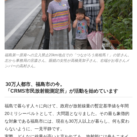
福島第一原発への立入禁止20km地点での「つながろう南相馬！」の皆さん。
左から事務局の宮森さん、眼鏡の女性が高橋美加子さん、右端がお母さんメ
ンバーの高村さん。
30万人都市、福島市の今。
「CRMS市民放射能測定所」が活動を始めています
福島で暮らす人々に向けて、政府が放射線量の暫定基準値を年間
20ミリシーベルトとして、大問題となりました。その最も象徴的
な対象である福島市には、現在も30万人以上が暮らし、何も変わ
らないように、一見平静です。
実際、どんなに線量が高いと言われても、放射能には色もニオイ