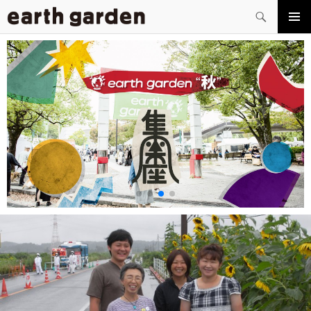
検
索
コ
メイン
ン
メニュ
テ
ー
ン
ツ
へ
ス
キ
ッ
プ