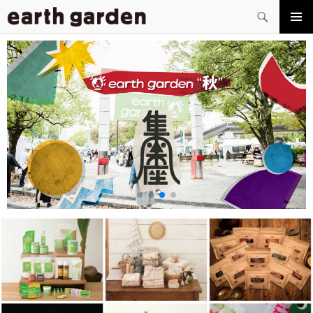
検
索
コ
メイン
ン
メニュ
テ
ー
ン
ツ
へ
ス
キ
ッ
プ