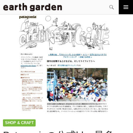
検
索
コ
メイン
ン
メニュ
テ
ー
ン
ツ
へ
ス
キ
ッ
プ
SHOP & CRAFT