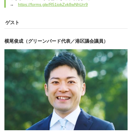
→
https://forms.gle/R51iokZvk8wNhUrr9
ゲスト
横尾俊成（グリーンバード代表／港区議会議員）