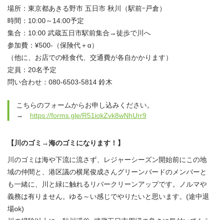
場所：東京都あきる野市 五日市 秋川（駅前ｰ戸倉）
時間：10:00～14:00予定
集合：10:00 武蔵五日市駅前集合→徒歩で川へ
参加費：¥500-（保険代＋α）
（他に、お店での軽食代、交通費が各自かかります）
定員：20名予定
問い合わせ：080-6503-5814 鈴木
こちらのフォームからお申し込みください。
→
https://forms.gle/R51iokZvk8wNhUrr9
【川のゴミ→海のゴミになります！】
川のゴミは海や下流に流さず、レジャーシーズン開始前にこの地
域の仲間と、港区議の横尾俊成さんグリーンバードのメンバーと
も一緒に、川と緑に触れるリバークリーンアップです。ノルマや
義務は有りません。ゆる～い感じでやりたいと思います。(途中退
場ok)