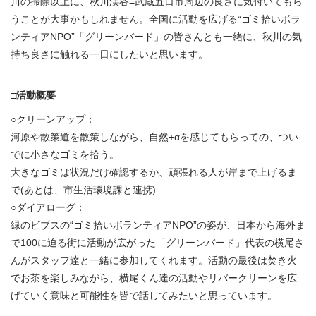
川の掃除以上に、秋川渓谷=武蔵五日市周辺の良さに気付いてもら
うことが大事かもしれません。全国に活動を広げる“ゴミ拾いボラ
ンティアNPO”「グリーンバード」の皆さんとも一緒に、秋川の気
持ち良さに触れる一日にしたいと思います。
□活動概要
○クリーンアップ：
河原や散策道を散策しながら、自然+αを感じてもらっての、つい
でに小さなゴミを拾う。
大きなゴミは状況だけ確認するか、頑張れる人が岸まで上げるま
で(あとは、市生活環境課と連携)
○ダイアローグ：
緑のビブスの“ゴミ拾いボランティアNPO”の姿が、日本から海外ま
で100に迫る街に活動が広がった「グリーンバード」代表の横尾さ
んがスタッフ達と一緒に参加してくれます。活動の最後は焚き火
でお茶を楽しみながら、横尾くん達の活動やリバークリーンを広
げていく意味と可能性を皆で話してみたいと思っています。