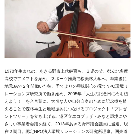
1978年生まれの、あきる野市上代継育ち。３児の父。都立北多摩
高校でアメフトを始め、スポーツ推薦で桜美林大学へ。卒業後に
地元JAで２年間働いた後、予てよりの興味関心の元でNPO環境リ
レーションズ研究所で働き始め、2005年「人生の記念日に樹を植
えよう！」を合言葉に、大切な人や自分自身のために記念樹を植
えることで森林再生と地域振興につなげるプロジェクト「プレゼ
ントツリー」を立ち上げる。港区立エコプラザ・みなと環境にや
さしい事業者会議を経て、2013年あきる野市議会議員に当選、現
在２期目。認定NPO法人環境リレーションズ研究所理事。圏央道