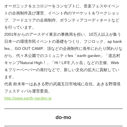
オーガニック＆エコロジーをコンセプトに、音楽フェスやイベン
トの企画制作及び運営、イベント内のマーケット＆ワークショッ
プ、フードエリアの企画制作、ボランティアコーディネートなど
を行っています。
2001年からのアースデイ東京の事務局を担い、10万人以上が集う
日本一の環境市民イベントの基礎をつくり、フジロック、ap bank
fes.、GO OUT CAMP、頂などの企画制作に長年にわたり関わりな
がら、代々木公園でのコミュニティfes「earth garden」「道志村
キャンプNatural High！」「Hi ! LIFE 八ヶ岳」などの主催、Web
＆フリーペーパーの発行などで、新しい文化の拡大に貢献してい
ます。
代表 鈴木幸一はあきる野の武蔵五日市地域に在住。あきる野環境
フェスティバル運営委員。
http://www.earth-garden.jp
do-mo