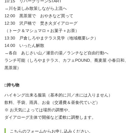
10:15 リバークリーンSTART
→川を楽しみ散策しながら上流へ
12:00 黒茶屋で おやきなど買って
12:30 沢戸橋で 焚き火ダイアローグ
（トーク＆マシュマロ＋お菓子＋お茶）
13:30 戸倉しろやまテラス見学（地域概要レク）
14:00 いったん解散
→各自 あじさい山／瀬音の湯／ランチなど自由行動へ
ランチ可能（しろやまテラス、カフェPOUND、蕎麦屋 小春日和、
黒茶屋）
□持ち物
ハイキング出来る服装（基本的に川／水には入りません）
飲料、手袋、雨具、お金（交通費＆昼食代ていど）
※ お天気によっては場所の調整や、
ダイアローグ主体で開催など柔軟に調整します。
こちらのフォームからお申し込みください。