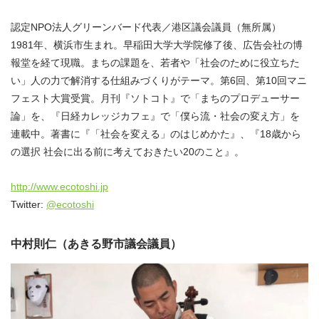
認定NPO法人グリーンバード代表／港区議会議員（無所属）
1981年、横浜市生まれ。早稲田大学大学院修了後、広告会社の博
報堂を経て現職。まちの課題を、若者や「社会のために役立ちた
い」人の力で解消する仕組みづくりがテーマ。第6回、第10回マニ
フェスト大賞受賞。月刊『ソトコト』で「まちのプロデューサー
論」を、『日経カレッジカフェ』で「僕ら流・社会の変え方」を
連載中。著書に『「社会を変える」のはじめかた』、『18歳から
の選択 社会に出る前に考えておきたい20のこと』。
http://www.ecotoshi.jp
Twitter:
@ecotoshi
中村則仁（あきる野市議会議員）