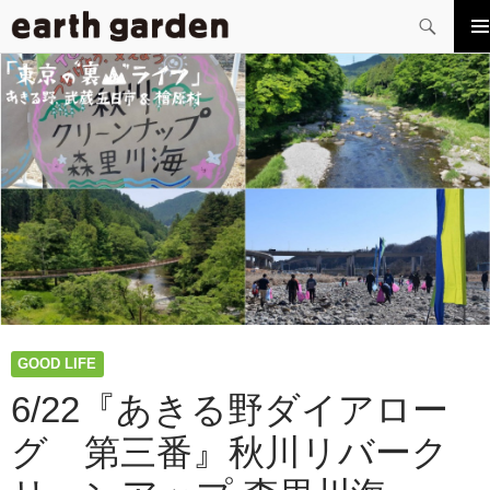
検
索
コ
メイ
ン
メニ
テ
ー
ン
ツ
へ
ス
キ
ッ
プ
GOOD LIFE
6/22『あきる野ダイアロー
グ 第三番』秋川リバーク