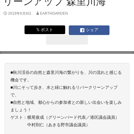
リーンアップ 森里川海
2019年6月8日
EARTHGARDEN
𝕏 ポスト
シェア
■秋川渓谷の自然と森里川海の繋がりを、川の流れと感じる
機会です。
■川にそって歩き、水と緑に触れるリバークリーンアップ
で、
■自然と地域、都心からの参加者との新しい出会いを楽しみ
ましょう！
ゲスト：横尾俊成（グリーンバード代表／港区議会議員）
中村則仁（あきる野市議会議員）