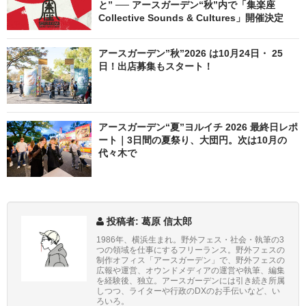
と” ── アースガーデン“秋”内で「集楽座
Collective Sounds & Cultures」開催決定
アースガーデン”秋”2026 は10月24日・ 25
日！出店募集もスタート！
アースガーデン“夏”ヨルイチ 2026 最終日レポ
ート｜3日間の夏祭り、大団円。次は10月の
代々木で
投稿者: 葛原 信太郎
1986年、横浜生まれ。野外フェス・社会・執筆の3
つの領域を仕事にするフリーランス。野外フェスの
制作オフィス「アースガーデン」で、野外フェスの
広報や運営、オウンドメディアの運営や執筆、編集
を経験後、独立。アースガーデンには引き続き所属
しつつ、ライターや行政のDXのお手伝いなど、い
ろいろ。