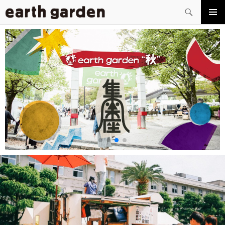
検
索
コ
メイン
ン
メニュ
テ
ー
ン
ツ
へ
ス
キ
ッ
プ