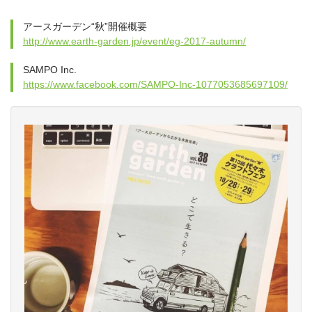
アースガーデン“秋”開催概要
http://www.earth-garden.jp/event/eg-2017-autumn/
SAMPO Inc.
https://www.facebook.com/SAMPO-Inc-1077053685697109/