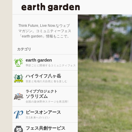
検
索
Think Future, Live Now.なウェブ
マガジン。コミュニティーフェス
「earth garden」情報もここで。
カテゴリ
earth garden
季節ごとに開催するコミュニティフェス
ハイライフ八ヶ岳
音楽と地域の大自然と食を楽しむ
ライブプロジェクト
ソラリズム
全国の遊休野外ステージを再活用!
ピースオンアース
311未来へのつどい
フェス共創サービス