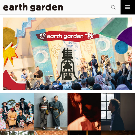
検
索
コ
メイン
ン
メニュ
テ
ー
ン
ツ
へ
ス
キ
ッ
プ