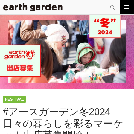
検
索
コ
メイン
ン
メニュ
テ
ー
ン
ツ
へ
ス
キ
ッ
プ
FESTIVAL
#アースガーデン冬2024
日々の暮らしを彩るマーケ